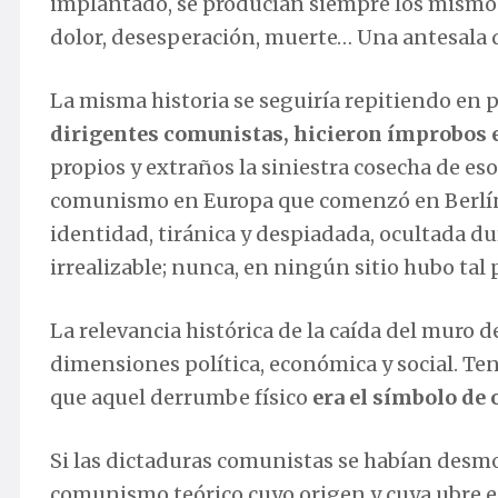
implantado, se producían siempre los mismos 
dolor, desesperación, muerte… Una antesala d
La misma historia se seguiría repitiendo en p
dirigentes comunistas, hicieron ímprobos 
propios y extraños la siniestra cosecha de eso
comunismo en Europa que comenzó en Berlín,
identidad, tiránica y despiadada, ocultada du
irrealizable; nunca, en ningún sitio hubo tal 
La relevancia histórica de la caída del muro de
dimensiones política, económica y social. Te
que aquel derrumbe físico
era el símbolo de 
Si las dictaduras comunistas se habían desmo
comunismo teórico cuyo origen y cuya ubre est