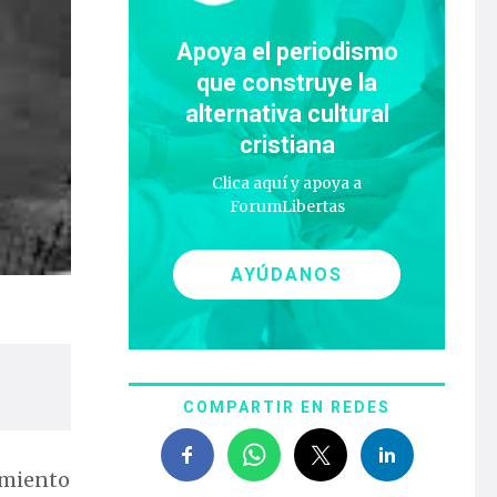
Apoya el periodismo
que construye la
alternativa cultural
cristiana
Clica aquí y apoya a
ForumLibertas
AYÚDANOS
COMPARTIR EN REDES
imiento