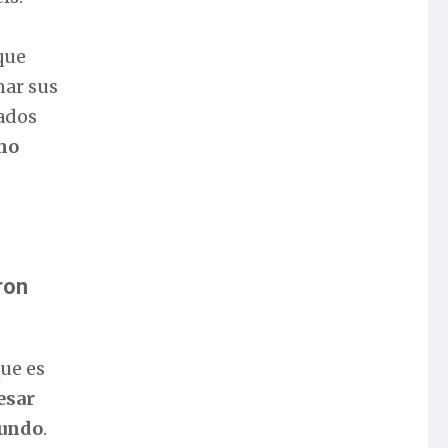
que
nar sus
ados
mo
ron
ue es
esar
mundo
.