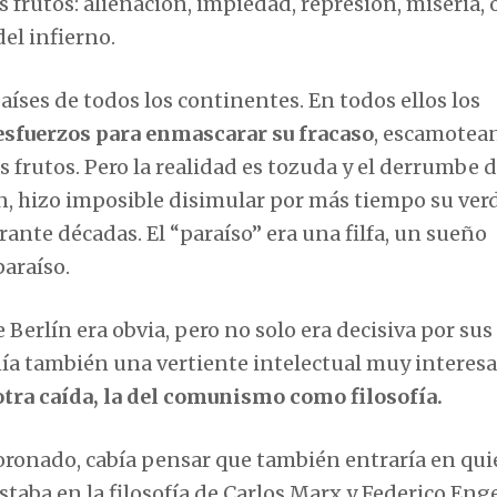
frutos: alienación, impiedad, represión, miseria, 
el infierno.
aíses de todos los continentes. En todos ellos los
esfuerzos para enmascarar su fracaso
, escamotea
s frutos. Pero la realidad es tozuda y el derrumbe d
 hizo imposible disimular por más tiempo su ver
rante décadas. El “paraíso” era una filfa, un sueño
paraíso.
 Berlín era obvia, pero no solo era decisiva por sus
nía también una vertiente intelectual muy interes
otra caída, la del comunismo como filosofía.
ronado, cabía pensar que también entraría en qui
aba en la filosofía de Carlos Marx y Federico Enge