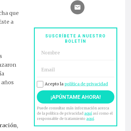
icha que
Este a
SUSCRÍBETE A NUESTRO
BOLETÍN
s
nzaron
ía
e años
Acepto la
política de privacidad
Puede consultar más información acerca
de la política de privacidad
aquí
así como el
responsable de tratamiento
aquí
.
eración
,