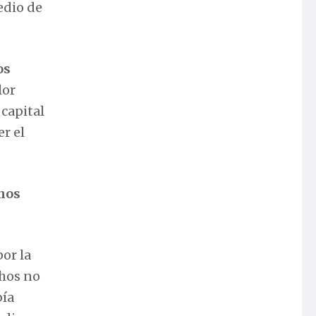
edio de
os
lor
, capital
r el
rnos
or la
chos no
bía