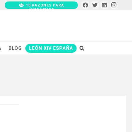
10 RAZONES PARA
AYUDARNOS
A
BLOG
LEÓN XIV ESPAÑA