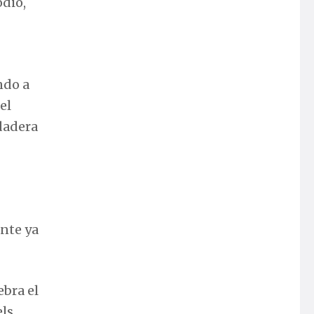
odio,
ndo a
el
dadera
ante ya
ebra el
ls.