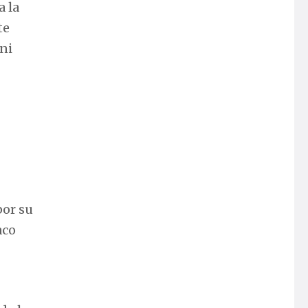
a la
te
 ni
por su
aco