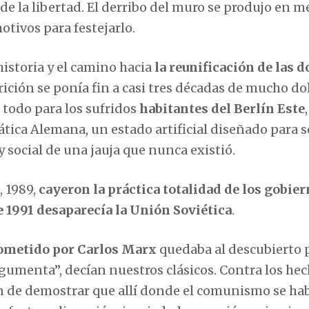
e la libertad. El derribo del muro se produjo en m
tivos para festejarlo.
 historia y el camino hacia
la reunificación de las d
ción se ponía fin a casi tres décadas de mucho do
 todo para los sufridos
habitantes del Berlín Este
ica Alemana, un estado artificial diseñado para se
 social de una jauja que nunca existió.
, 1989,
cayeron la práctica totalidad de los gobie
e 1991 desaparecía la Unión Soviética
.
ometido por Carlos Marx
quedaba al descubierto p
rgumenta”, decían nuestros clásicos. Contra los he
n de demostrar que allí donde el comunismo se ha