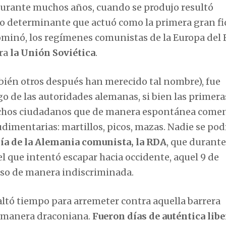
durante muchos años, cuando se produjo resultó
cho determinante que actuó como la primera gran f
dominó, los regímenes comunistas de la Europa del 
ra
la Unión Soviética
.
bién otros después han merecido tal nombre), fue
o de las autoridades alemanas, si bien las primera
muchos ciudadanos que de manera espontánea come
imentarias: martillos, picos, mazas. Nadie se pod
cía de la Alemania comunista, la RDA
, que durant
l que intentó escapar hacia occidente, aquel 9 de
aso de manera indiscriminada.
faltó tiempo para arremeter contra aquella barrera
e manera draconiana.
Fueron días de auténtica lib