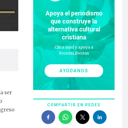
Apoya el periodismo
que construye la
alternativa cultural
cristiana
Clica aquí y apoya a
ForumLibertas
AYÚDANOS
a ser
o
COMPARTIR EN REDES
egreso