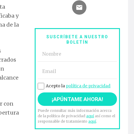
ta
ficaba y
ma de la
SUSCRÍBETE A NUESTRO
BOLETÍN
s
rrados
on
alcance
Acepto la
política de privacidad
ar con
Puede consultar más información acerca
apertura
de la política de privacidad
aquí
así como el
responsable de tratamiento
aquí
.