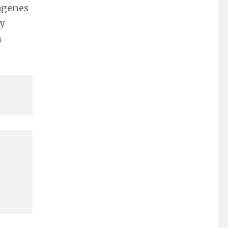
mágenes
 y
a