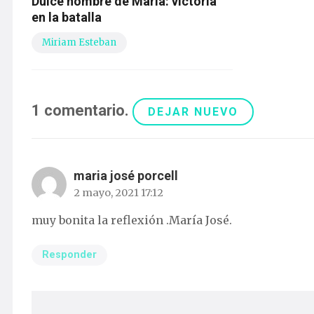
Dulce nombre de María: victoria
en la batalla
Miriam Esteban
1
comentario
.
DEJAR NUEVO
maria josé porcell
2 mayo, 2021 17:12
muy bonita la reflexión .María José.
Responder