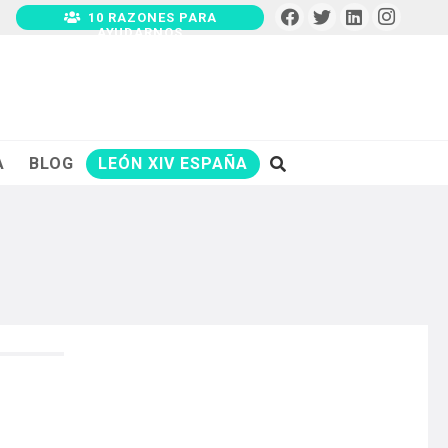
10 RAZONES PARA
AYUDARNOS
A
BLOG
LEÓN XIV ESPAÑA