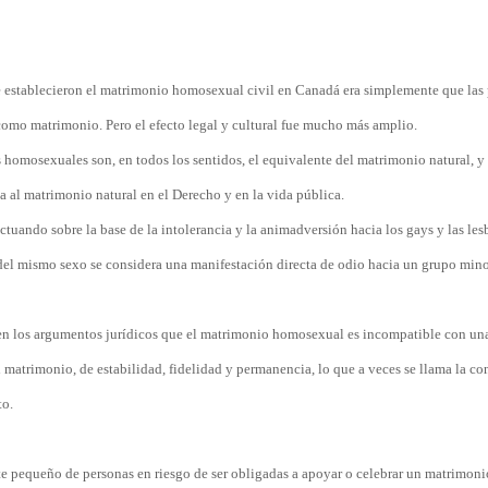
 que establecieron el matrimonio homosexual civil en Canadá era simplemente que las
omo matrimonio. Pero el efecto legal y cultural fue mucho más amplio.
 homosexuales son, en todos los sentidos, el equivalente del matrimonio natural, y
a al matrimonio natural en el Derecho y en la vida pública.
tuando sobre la base de la intolerancia y la animadversión hacia los gays y las les
del mismo sexo se considera una manifestación directa de odio hacia un grupo mino
 en los argumentos jurídicos que el matrimonio homosexual es incompatible con un
 matrimonio, de estabilidad, fidelidad y permanencia, lo que a veces se llama la c
to.
te pequeño de personas en riesgo de ser obligadas a apoyar o celebrar un matrimon