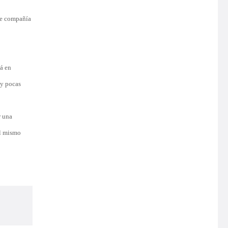
de compañía
tá en
uy pocas
r una
el mismo