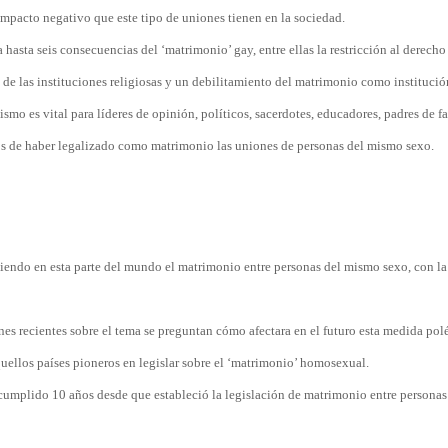
impacto negativo que este tipo de uniones tienen en la sociedad.
la hasta seis consecuencias del ‘matrimonio’ gay, entre ellas la restricción al derecho 
a de las instituciones religiosas y un debilitamiento del matrimonio como institució
mo es vital para líderes de opinión, políticos, sacerdotes, educadores, padres de fa
os de haber legalizado como matrimonio las uniones de personas del mismo sexo.
uciendo en esta parte del mundo el matrimonio entre personas del mismo sexo, con l
ones recientes sobre el tema se preguntan cómo afectara en el futuro esta medida po
quellos países pioneros en legislar sobre el ‘matrimonio’ homosexual.
a cumplido 10 años desde que estableció la legislación de matrimonio entre persona