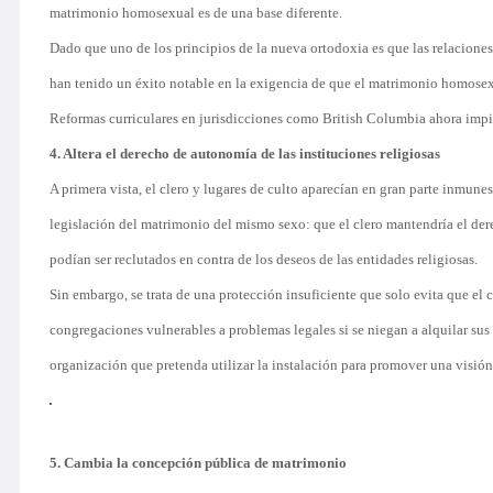
matrimonio homosexual es de una base diferente.
Dado que uno de los principios de la nueva ortodoxia es que las relacion
han tenido un éxito notable en la exigencia de que el matrimonio homosexu
Reformas curriculares en jurisdicciones como British Columbia ahora impid
4. Altera el derecho de autonomía de las instituciones religiosas
A primera vista, el clero y lugares de culto aparecían en gran parte inmune
legislación del matrimonio del mismo sexo: que el clero mantendría el dere
podían ser reclutados en contra de los deseos de las entidades religiosas.
Sin embargo, se trata de una protección insuficiente que solo evita que el 
congregaciones vulnerables a problemas legales si se niegan a alquilar sus 
organización que pretenda utilizar la instalación para promover una visión
5. Cambia la concepción pública de matrimonio