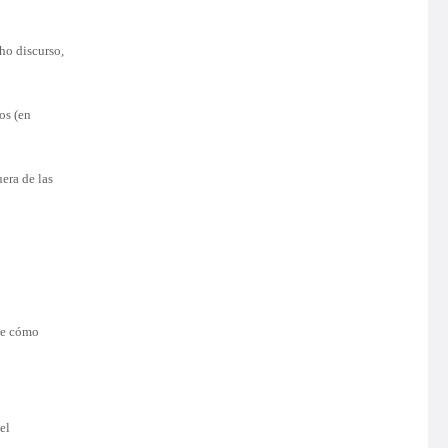
ho discurso,
os (en
era de las
bre cómo
el