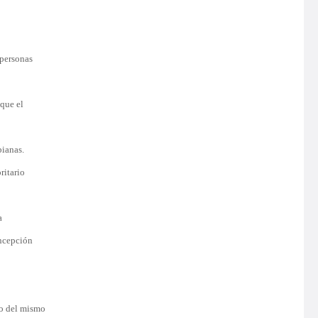
 personas
 que el
bianas.
ritario
a
oncepción
io del mismo