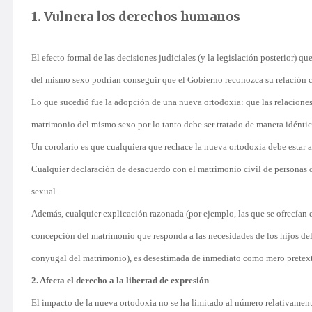
1. Vulnera los derechos humanos
El efecto formal de las decisiones judiciales (y la legislación posterior)
del mismo sexo podrían conseguir que el Gobierno reconozca su relación c
Lo que sucedió fue la adopción de una nueva ortodoxia: que las relaciones
matrimonio del mismo sexo por lo tanto debe ser tratado de manera idéntic
Un corolario es que cualquiera que rechace la nueva ortodoxia debe estar ac
Cualquier declaración de desacuerdo con el matrimonio civil de personas 
sexual.
Además, cualquier explicación razonada (por ejemplo, las que se ofrecían
concepción del matrimonio que responda a las necesidades de los hijos del
conyugal del matrimonio), es desestimada de inmediato como mero pretex
2. Afecta el derecho a la libertad de expresión
El impacto de la nueva ortodoxia no se ha limitado al número relativamen