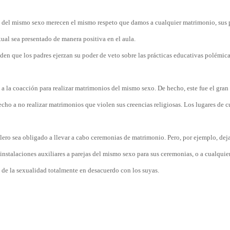
es del mismo sexo merecen el mismo respeto que damos a cualquier matrimonio, sus
al sea presentado de manera positiva en el aula.
en que los padres ejerzan su poder de veto sobre las prácticas educativas polémica
s a la coacción para realizar matrimonios del mismo sexo. De hecho, este fue el gran
cho a no realizar matrimonios que violen sus creencias religiosas. Los lugares de c
clero sea obligado a llevar a cabo ceremonias de matrimonio. Pero, por ejemplo, deja
instalaciones auxiliares a parejas del mismo sexo para sus ceremonias, o a cualquier
 de la sexualidad totalmente en desacuerdo con los suyas.