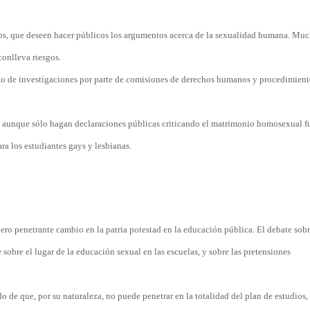
gos, que deseen hacer públicos los argumentos acerca de la sexualidad humana. Muc
onlleva riesgos.
to de investigaciones por parte de comisiones de derechos humanos y procedimient
 y aunque sólo hagan declaraciones públicas criticando el matrimonio homosexual fu
a los estudiantes gays y lesbianas.
ero penetrante cambio en la patria potestad en la educación pública. El debate so
sobre el lugar de la educación sexual en las escuelas, y sobre las pretensiones
do de que, por su naturaleza, no puede penetrar en la totalidad del plan de estudios, 