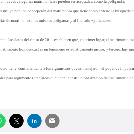
o, nuevas categorías matrimoniales pueden ser aceptadas, como la poligamia.
sustituye por una concepción del matrimonio que tiene como criterio la búsqueda 
ncias de matrimonio a las uniones polígamas y al llamado «poliamor».
cho. Los datos del censo de 2011 establecen que, en primer lugar, el matrimonio es
l matrimonio homosexual es un fenómeno estadísticamente menor; y tercero, hay m
xo no tiene, contrariamente a los argumentos que se manejaron, el poder de impulsa
ales para argumentos empíricos que unan la institucionalización del matrimonio d