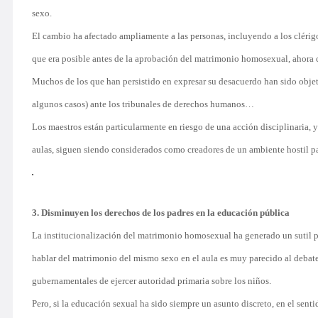
sexo.
El cambio ha afectado ampliamente a las personas, incluyendo a los cléri
que era posible antes de la aprobación del matrimonio homosexual, ahora c
Muchos de los que han persistido en expresar su desacuerdo han sido obje
algunos casos) ante los tribunales de derechos humanos…
Los maestros están particularmente en riesgo de una acción disciplinaria,
aulas, siguen siendo considerados como creadores de un ambiente hostil par
3. Disminuyen los derechos de los padres en la educación pública
La institucionalización del matrimonio homosexual ha generado un sutil p
hablar del matrimonio del mismo sexo en el aula es muy parecido al debate 
gubernamentales de ejercer autoridad primaria sobre los niños.
Pero, si la educación sexual ha sido siempre un asunto discreto, en el senti