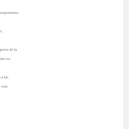
 proponentes
s.
 pacto de la
ulto no
 a las
 otra