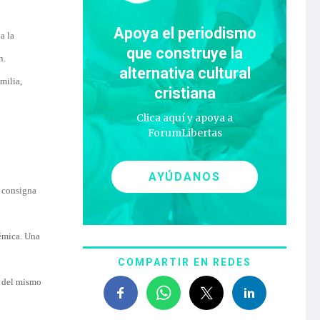
Apoya el periodismo
a la
que construye la
n.
alternativa cultural
milia,
cristiana
Clica aquí y apoya a
ForumLibertas
AYÚDANOS
a consigna
lémica. Una
COMPARTIR EN REDES
s del mismo