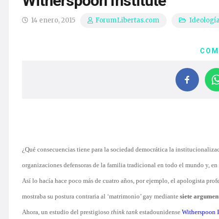
Witherspoon Institute
14 enero, 2015
Ideologí
ForumLibertas.com
COM
¿Qué consecuencias tiene para la sociedad democrática la institucionaliza
organizaciones defensoras de la familia tradicional en todo el mundo y, en
Así lo hacía hace poco más de cuatro años, por ejemplo, el apologista prof
mostraba su postura contraria al ‘matrimonio’ gay mediante
siete argument
Ahora, un estudio del prestigioso
think tank
estadounidense
Witherspoon I