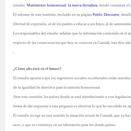
estudio ‘
Matrimonio homosexual: la nueva dictadura
, donde constatan el 
El informe de este instituto, incluido en su página
Public Discourse
, detal
libertad de expresión, al de los padres a educar a sus hijos, al de autonomí
Los responsables del estudio señalan que la información contenida en el mis
respecto de las consecuencias que hoy se conocen en Canadá, tras diez añ
¿Cómo afectará en el futuro?
El estudio apunta a que los ingenieros sociales occidentales están introd
de la igualdad de derechos para la minoría homosexual.
Ante esta cuestión, los países donde se está introduciendo o con legislaci
forma de dar respuesta a esta pregunta es observar lo que ha sucedido en a
El estudio recoge en este sentido la situación actual de Canadá, que ya h
sexo, y que se constituye en un laboratorio para los demás países.