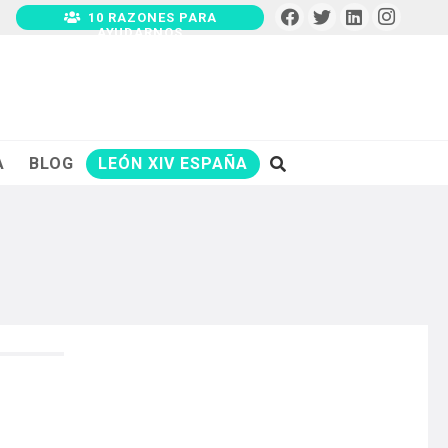
10 RAZONES PARA
AYUDARNOS
A
BLOG
LEÓN XIV ESPAÑA