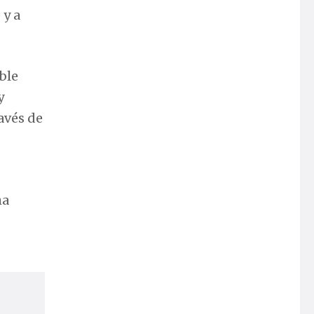
 y a
ble
y
ravés de
ha