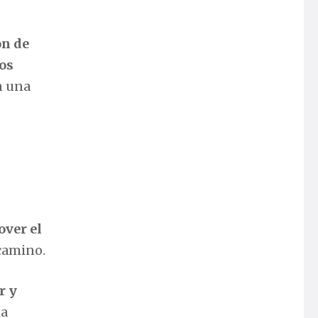
ón de
ios
n una
over el
 camino.
r y
la