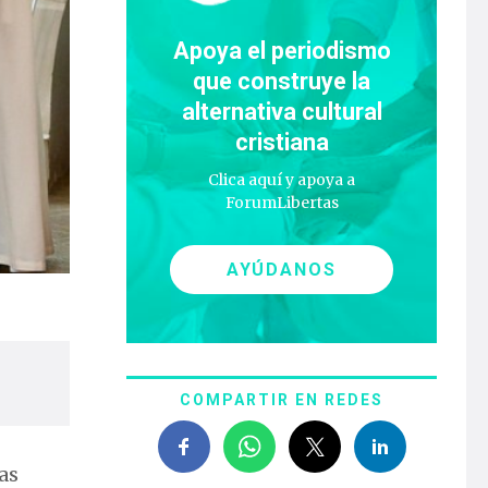
Apoya el periodismo
que construye la
alternativa cultural
cristiana
Clica aquí y apoya a
ForumLibertas
AYÚDANOS
COMPARTIR EN REDES
as