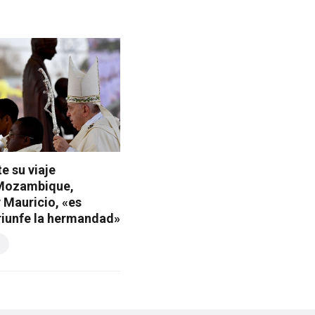
e su viaje
 Mozambique,
 Mauricio, «es
riunfe la hermandad»