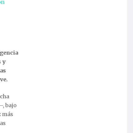
on
gencia
 y
tas
ve.
ucha
—, bajo
z más
vas