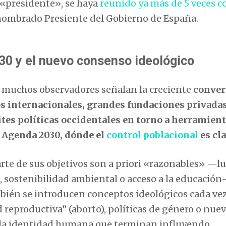
 «presidente», se haya
reunido ya más de 5 veces c
r nombrado Presiente del Gobierno de España.
30 y el nuevo consenso ideológico
, muchos observadores señalan la creciente
conver
s internacionales, grandes fundaciones privadas
tes políticas occidentales en torno a herramien
 Agenda 2030, dónde el
control poblacional
es cla
te de sus objetivos son a priori «razonables» —l
, sostenibilidad ambiental o acceso a la educación
bién se introducen conceptos ideológicos cada ve
d reproductiva” (aborto), políticas de género o nue
la identidad humana que terminan influyendo