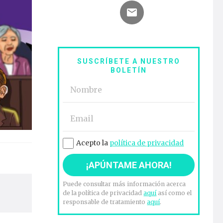
SUSCRÍBETE A NUESTRO
BOLETÍN
Acepto la
política de privacidad
Puede consultar más información acerca
de la política de privacidad
aquí
así como el
responsable de tratamiento
aquí
.