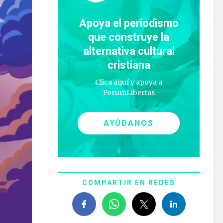
Apoya el periodismo
que construye la
alternativa cultural
cristiana
Clica aquí y apoya a
ForumLibertas
AYÚDANOS
COMPARTIR EN REDES