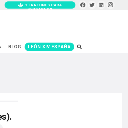
10 RAZONES PARA
AYUDARNOS
A
BLOG
LEÓN XIV ESPAÑA
s).