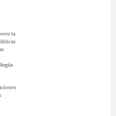
over la
úblicas
s:
ología
daciones
s