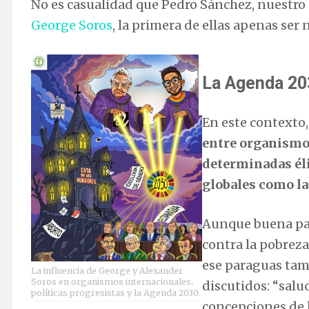
No es casualidad que Pedro Sánchez, nuestro
George Soros
, la primera de ellas apenas se
La Agenda 20
En este contexto
entre organismo
determinadas éli
globales como la
Aunque buena par
contra la pobreza
ese paraguas tam
La influencia de George y Alexander
Soros en organismos internacionales,
discutidos: “salu
políticas progresistas y la Agenda 2030.
concepciones de 