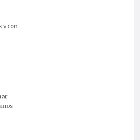
s y con
nar
ismos