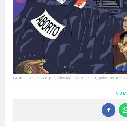
La influencia de George y Alexander Soros en organismos internac
COM