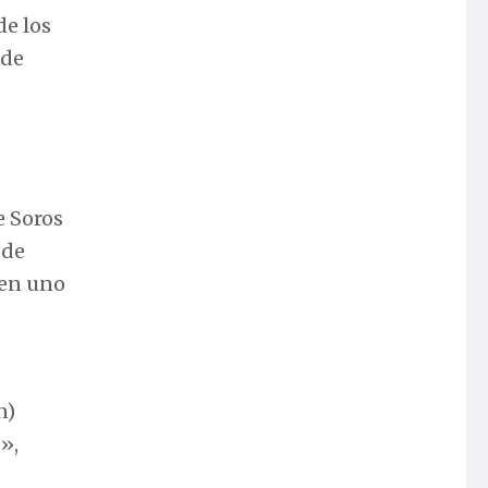
de los
sde
e Soros
 de
 en uno
n)
»,