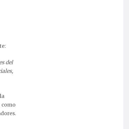
te:
es del
iales,
la
o como
adores.