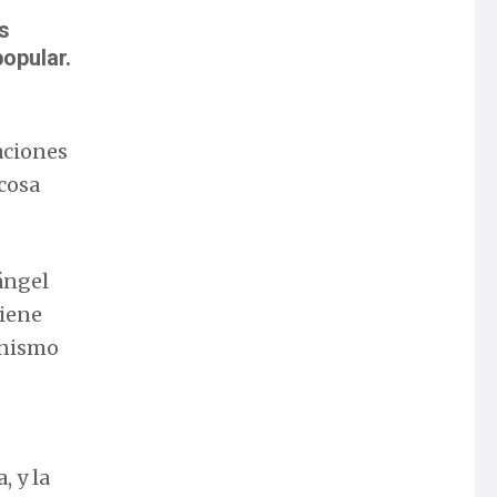
s
opular.
aciones
 cosa
ángel
tiene
onismo
, y la