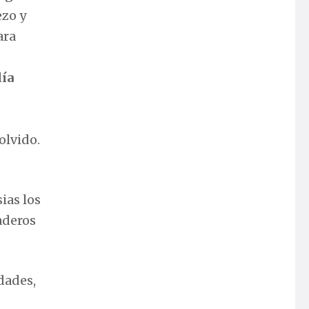
ezo y
ara
día
olvido.
ias los
aderos
dades,