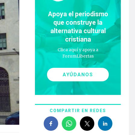
Apoya el periodismo
que construye la
alternativa cultural
cristiana
Clica aquí y apoya a
ForumLibertas
AYÚDANOS
COMPARTIR EN REDES