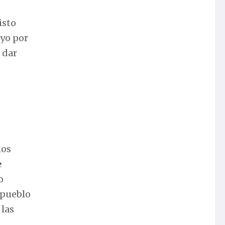
isto
 yo por
 dar
los
e
o
 pueblo
 las