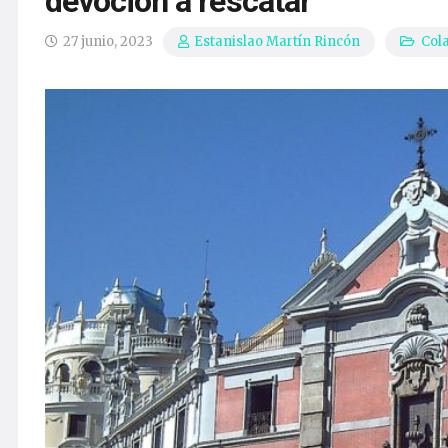
devoción a rescatar
27 junio, 2023
Col
Estanislao Martín Rincón