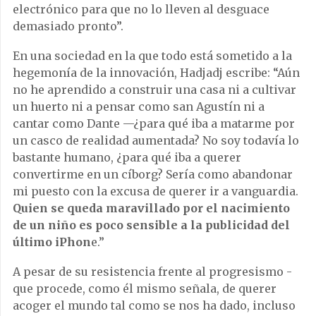
electr
ó
nico para que no lo lleven al desguace
demasiado pronto
”
.
En una sociedad en la que todo est
á
sometido a la
hegemon
í
a de la innovaci
ó
n, Hadjadj escribe:
“
A
ú
n
no he aprendido a construir una casa ni a cultivar
un huerto ni a pensar como san Agust
í
n ni a
cantar como Dante
—¿
para qu
é
iba a matarme por
un casco de realidad aumentada? No soy todav
í
a lo
bastante humano,
¿
para qu
é
iba a querer
convertirme en un c
í
borg? Ser
í
a como abandonar
mi puesto con la excusa de querer ir a vanguardia.
Quien se queda maravillado por el nacimiento
de un ni
ñ
o es poco sensible a la publicidad del
ú
ltimo iPhon
e.
”
A pesar de su resistencia frente al progresismo -
que procede, como
é
l mismo se
ñ
ala, de querer
acoger el mundo tal como se nos ha dado, incluso