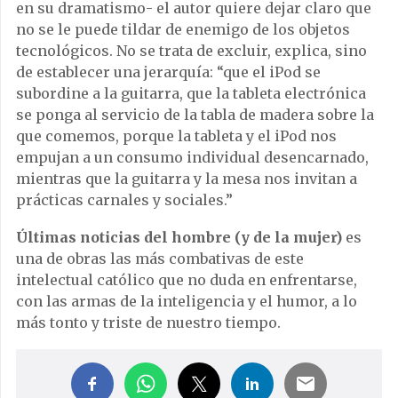
en su dramatismo- el autor quiere dejar claro que
no se le puede tildar de enemigo de los objetos
tecnol
ó
gicos. No se trata de excluir, explica, sino
de establecer una jerarqu
í
a:
“
que el iPod se
subordine a la guitarra, que la tableta electr
ó
nica
se ponga al servicio de la tabla de madera sobre la
que comemos, porque la tableta y el iPod nos
empujan a un consumo individual desencarnado,
mientras que la guitarra y la mesa nos invitan a
pr
á
cticas carnales y sociales.
”
Ú
ltimas noticias del hombre (y de la mujer)
es
una de obras las m
á
s combativas de este
intelectual cat
ó
lico que no duda en enfrentarse,
con las armas de la inteligencia y el humor, a lo
m
á
s tonto y triste de nuestro tiempo.