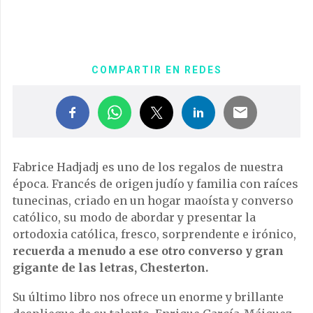
COMPARTIR EN REDES
Fabrice Hadjadj es uno de los regalos de nuestra
é
poca. Franc
é
s de origen jud
í
o y familia con ra
í
ces
tunecinas, criado en un hogar mao
í
sta y converso
cat
ó
lico, su modo de abordar y presentar la
ortodoxia cat
ó
lica, fresco, sorprendente e ir
ó
nico,
recuerda a menudo a ese otro converso y gran
gigante de las letras, Chesterton.
Su
ú
ltimo libro nos ofrece un enorme y brillante