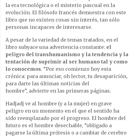
la era tecnol
ó
gica o el misterio pascual en la
evoluci
ó
n. El fil
ó
sofo franc
é
s demuestra con este
libro que no existen cosas sin inter
é
s, tan s
ó
lo
personas incapaces de interesarse.
A pesar de la variedad de temas tratados, en el
libro subyace una advertencia constante:
el
peligro del transhumanismo y la tendencia y la
tentaci
ó
n de suprimir al ser humano tal y como
lo conocemos
.
“
Por eso comienzo hoy esta
cr
ó
nica: para anunciar, oh lector, tu desaparici
ó
n,
para darte las
ú
ltimas noticias del
hombre
”
,
advierte en las primeras p
á
ginas.
Hadjadj ve al hombre (y a la mujer) en grave
peligro en un momento en el que el sentido ha
sido reemplazado por el progreso. El hombre del
futuro es el hombre desechable,
“
obligado a
pagarse la
ú
ltima pr
ó
tesis o a cambiar de cerebro