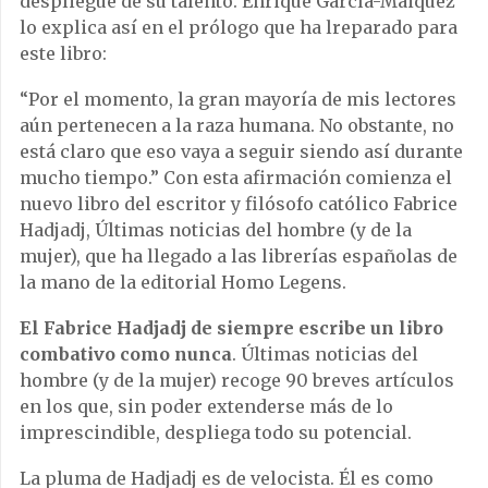
despliegue de su talento. Enrique García-Máiquez
lo explica as
í
en el pr
ó
logo que ha lreparado para
este libro:
“
Por el momento, la gran mayor
í
a de mis lectores
a
ú
n pertenecen a la raza humana. No obstante, no
est
á
claro que eso vaya a seguir siendo as
í
durante
mucho tiempo.
”
Con esta afirmaci
ó
n comienza el
nuevo libro del escritor y fil
ó
sofo cat
ó
lico Fabrice
Hadjadj,
Ú
ltimas noticias del hombre (y de la
mujer),
que ha llegado a las librer
í
as espa
ñ
olas de
la mano de la editorial Homo Legens.
El Fabrice Hadjadj de siempre escribe un libro
combativo como nunca
.
Ú
ltimas noticias del
hombre (y de la mujer)
recoge 90 breves art
í
culos
en los que, sin poder extenderse m
á
s de lo
imprescindible, despliega todo su potencial.
La pluma de Hadjadj es de velocista.
É
l es como