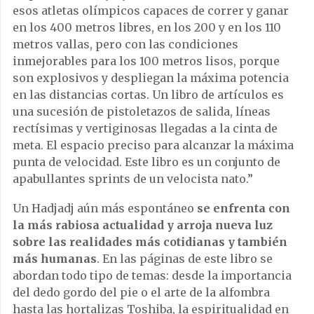
esos atletas ol
í
mpicos capaces de correr y ganar
en los 400 metros libres, en los 200 y en los 110
metros vallas, pero con las condiciones
inmejorables para los 100 metros lisos, porque
son explosivos y despliegan la m
á
xima potencia
en las distancias cortas. Un libro de art
í
culos es
una sucesi
ó
n de pistoletazos de salida, l
í
neas
rect
í
simas y vertiginosas llegadas a la cinta de
meta. El espacio preciso para alcanzar la m
á
xima
punta de velocidad. Este libro es un conjunto de
apabullantes sprints de un velocista nato.
”
Un Hadjadj a
ú
n m
á
s espont
á
neo
se enfrenta con
la m
á
s rabiosa actualidad y arroja nueva luz
sobre las realidades m
á
s cotidianas y tambi
é
n
m
á
s humanas
. En las p
á
ginas de este libro se
abordan todo tipo de temas: desde la importancia
del dedo gordo del pie o el arte de la alfombra
hasta las hortalizas Toshiba, la espiritualidad en