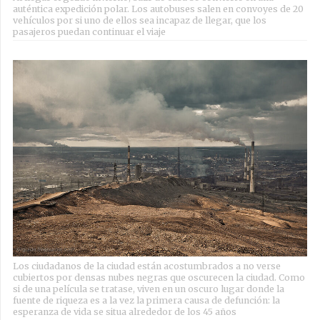
auténtica expedición polar. Los autobuses salen en convoyes de 20
vehículos por si uno de ellos sea incapaz de llegar, que los
pasajeros puedan continuar el viaje
Los ciudadanos de la ciudad están acostumbrados a no verse
cubiertos por densas nubes negras que oscurecen la ciudad. Como
si de una película se tratase, viven en un oscuro lugar donde la
fuente de riqueza es a la vez la primera causa de defunción: la
esperanza de vida se situa alrededor de los 45 años