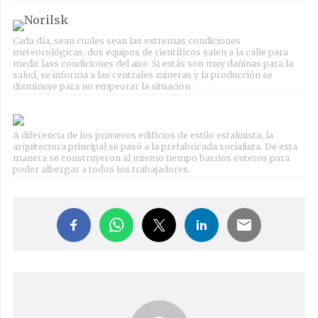
Cada día, sean cuales sean las extremas condiciones
meteorológicas, dos equipos de científicos salen a la calle para
medir lass condiciones del aire. Si estás son muy dañinas para la
salud, se informa a las centrales mineras y la producción se
disminuye para no empeorar la situación
A diferencia de los primeros edificios de estilo estalinista, la
arquitectura principal se pasó a la prefabricada socialista. De esta
manera se construyeron al mismo tiempo barrios enteros para
poder albergar a todos los trabajadores.