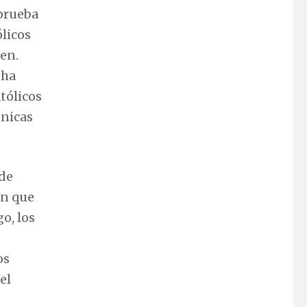
aprueba
ólicos
en.
 ha
tólicos
tnicas
 de
on que
o, los
os
el