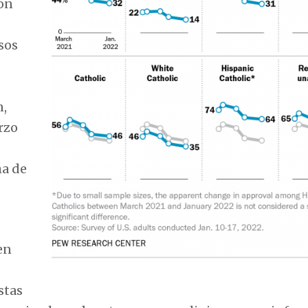
son
osos
n,
rzo
ma de
en
stas