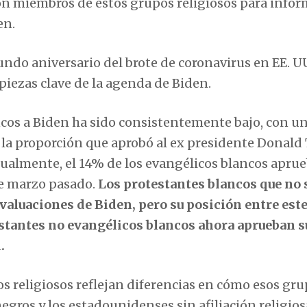
con miembros de estos grupos religiosos para infor
en.
undo aniversario del brote de coronavirus en EE. UU
ezas clave de la agenda de Biden.
ncos a Biden ha sido consistentemente bajo, con u
a la proporción que aprobó al ex presidente Donal
ualmente, el 14% de los evangélicos blancos aprue
de marzo pasado.
Los protestantes blancos que no
valuaciones de Biden, pero su posición entre est
estantes no evangélicos blancos ahora aprueban s
.
os religiosos reflejan diferencias en cómo esos gru
egros y los estadounidenses sin afiliación religio