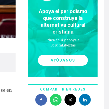
Apoya el periodismo
que construye la
alternativa cultural
cristiana
Clica aquí y apoya a
ForumLibertas
AYÚDANOS
nse en
COMPARTIR EN REDES