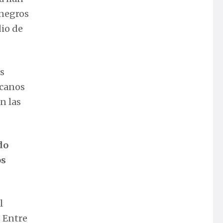
 negros
dio de
os
icanos
n las
do
os
l
 Entre