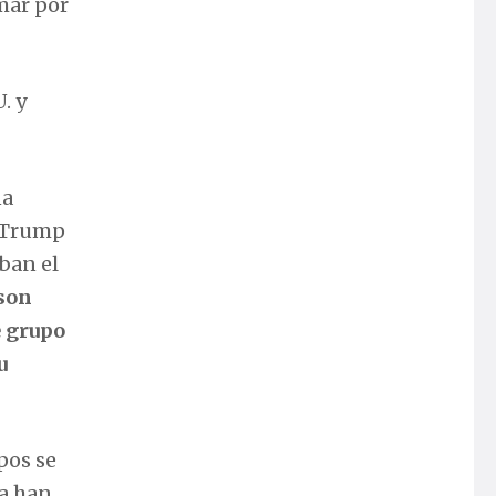
mar por
. y
na
d Trump
ban el
 son
e grupo
u
pos se
sa han