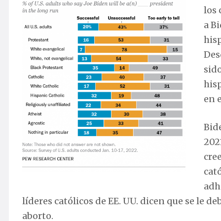
los
a B
his
Des
sid
hisp
en 
Bid
202
cre
cató
adh
líderes católicos de EE. UU. dicen que se le d
aborto.