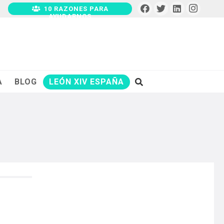
10 RAZONES PARA
AYUDARNOS
A
BLOG
LEÓN XIV ESPAÑA