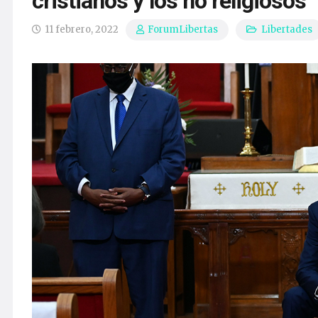
cristianos y los no religiosos
11 febrero, 2022
Libertades
ForumLibertas