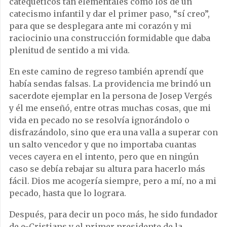
catequéticos tan elementales como los de un
catecismo infantil y dar el primer paso, “sí creo”,
para que se desplegara ante mi corazón y mi
raciocinio una construcción formidable que daba
plenitud de sentido a mi vida.
En este camino de regreso también aprendí que
había sendas falsas. La providencia me brindó un
sacerdote ejemplar en la persona de Josep Vergés
y él me enseñó, entre otras muchas cosas, que mi
vida en pecado no se resolvía ignorándolo o
disfrazándolo, sino que era una valla a superar con
un salto vencedor y que no importaba cuantas
veces cayera en el intento, pero que en ningún
caso se debía rebajar su altura para hacerlo más
fácil. Dios me acogería siempre, pero a mí, no a mi
pecado, hasta que lo lograra.
Después, para decir un poco más, he sido fundador
de e-Cristians y el primer presidente de la