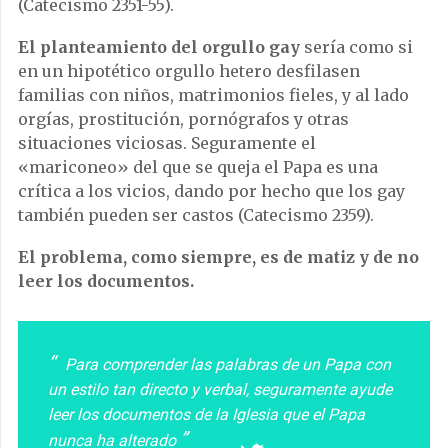
(Catecismo 2351-55).
El planteamiento del orgullo gay
sería como si
en un hipotético orgullo hetero desfilasen
familias con niños, matrimonios fieles, y al lado
orgías, prostitución, pornógrafos y otras
situaciones viciosas. Seguramente el
«mariconeo» del que se queja el Papa es una
crítica a los vicios, dando por hecho que los gay
también pueden ser castos (Catecismo 2359).
El problema, como siempre, es de matiz y de no
leer los documentos.
Para comprender las palabras de un Papa con
un estilo tan directo y verbal, seguramente ayude
leer los documentos de la Iglesia que el Papa
nunca ha alterado