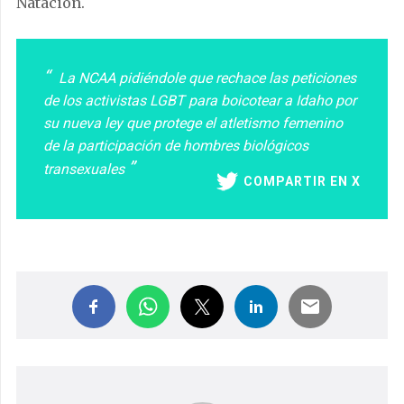
Natación.
La NCAA pidiéndole que rechace las peticiones
de los activistas LGBT para boicotear a Idaho por
su nueva ley que protege el atletismo femenino
de la participación de hombres biológicos
transexuales
COMPARTIR EN X