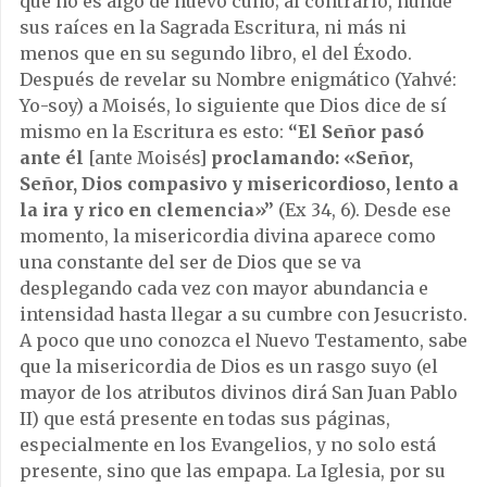
que no es algo de nuevo cuño; al contrario, hunde
sus raíces en la Sagrada Escritura, ni más ni
menos que en su segundo libro, el del Éxodo.
Después de revelar su Nombre enigmático (Yahvé:
Yo-soy) a Moisés, lo siguiente que Dios dice de sí
mismo en la Escritura es esto:
“
El Señor pasó
ante él
[ante Moisés]
proclamando: «Señor,
Señor, Dios compasivo y misericordioso, lento a
la ira y rico en clemencia»”
(Ex 34, 6). Desde ese
momento, la misericordia divina aparece como
una constante del ser de Dios que se va
desplegando cada vez con mayor abundancia e
intensidad hasta llegar a su cumbre con Jesucristo.
A poco que uno conozca el Nuevo Testamento, sabe
que la misericordia de Dios es un rasgo suyo (el
mayor de los atributos divinos dirá San Juan Pablo
II) que está presente en todas sus páginas,
especialmente en los Evangelios, y no solo está
presente, sino que las empapa. La Iglesia, por su