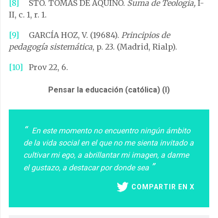
[8]
STO. TOMÁS DE AQUINO.
Suma de Teología,
I-
II, c. 1, r. 1.
[9]
GARCÍA HOZ, V. (19684).
Principios de
pedagogía sistemática
, p. 23. (Madrid, Rialp).
[10]
Prov 22, 6.
Pensar la educación (católica) (I)
En este momento no encuentro ningún ámbito
de la vida social en el que no me sienta invitado a
cultivar mi ego, a abrillantar mi imagen, a darme
el gustazo, a destacar por donde sea
COMPARTIR EN X