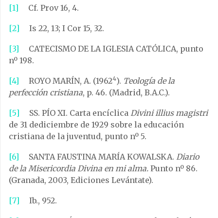
[1]
Cf. Prov 16, 4.
[2]
Is 22, 13; I Cor 15, 32.
[3]
CATECISMO DE LA IGLESIA CATÓLICA, punto
nº 198.
4
[4]
ROYO MARÍN, A. (1962
).
Teología de la
perfección cristiana
, p. 46. (Madrid, B.A.C.).
[5]
SS. PÍO XI. Carta encíclica
Divini illius magistri
de 31 dediciembre de 1929 sobre la educación
cristiana de la juventud, punto nº 5.
[6]
SANTA FAUSTINA MARÍA KOWALSKA.
Diario
de la Misericordia Divina en mi alma.
Punto nº 86.
(Granada, 2003, Ediciones Levántate).
[7]
Ib., 952.