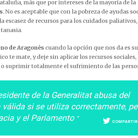
ataluña, más que por intereses de la mayoría de la
s
. No es aceptable que con la pobreza de ayudas so
la escasez de recursos para los cuidados paliativos,
utanasia.
rno de Aragonès
cuando la opción que nos da es suf
o te mate, y deje sin aplicar los recursos sociales,
 o suprimir totalmente el sufrimiento de las pers
esidente de la Generalitat abusa del
 válida si se utiliza correctamente, pe
acia y el Parlamento
COMPARTIR