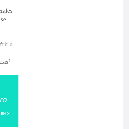
ciales
 se
rir o
onas?
ro
 EN X