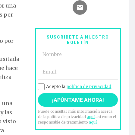
or una
s per
SUSCRÍBETE A NUESTRO
do por
BOLETÍN
nusitada
ue hace
iliza
Acepto la
política de privacidad
n una
y las
Puede consultar más información acerca
de la política de privacidad
aquí
así como el
o visto
responsable de tratamiento
aquí
.
ta