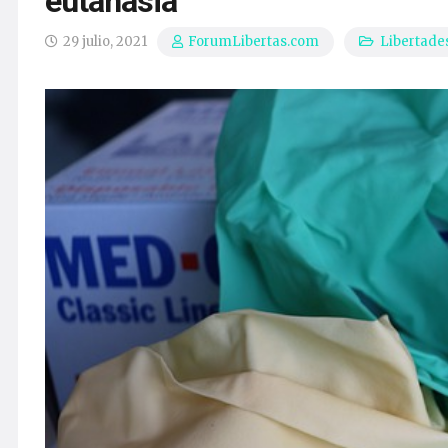
eutanasia
29 julio, 2021
Libertade
ForumLibertas.com