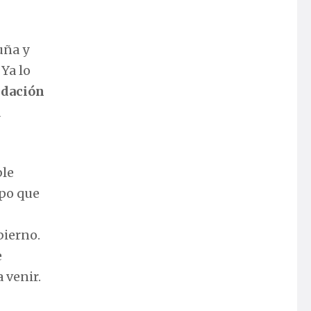
uña y
 Ya lo
idación
a
ble
mpo que
bierno.
e
 venir.