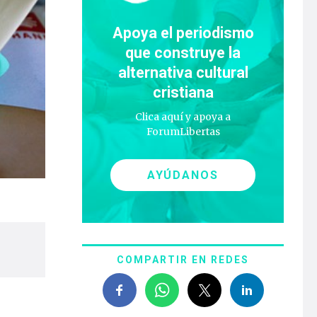
Apoya el periodismo
que construye la
alternativa cultural
cristiana
Clica aquí y apoya a
ForumLibertas
AYÚDANOS
COMPARTIR EN REDES