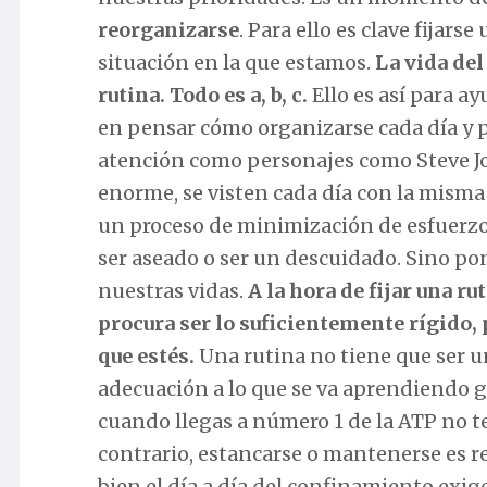
reorganizarse
. Para ello es clave fijars
situación en la que estamos.
La vida del
rutina. Todo es a, b, c.
Ello es así para ay
en pensar cómo organizarse cada día y p
atención como personajes como Steve J
enorme, se visten cada día con la misma r
un proceso de minimización de esfuerzos
ser aseado o ser un descuidado. Sino po
nuestras vidas.
A la hora de fijar una r
procura ser lo suficientemente rígido, p
que estés.
Una rutina no tiene que ser u
adecuación a lo que se va aprendiendo g
cuando llegas a número 1 de la ATP no t
contrario, estancarse o mantenerse es re
bien el día a día del confinamiento exig