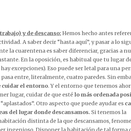
 trabajo) y de descanso:
Hemos hecho antes refere
ividad. A saber decir “hasta aquí”, y pasar a lo sig
te la cuarentena es saber diferenciar, gracias a n
stante. En la oposición, es habitual que tu lugar d
 hay excepciones). Eso puede ser letal para una pe
 pasa entre, literalmente, cuatro paredes. Sin emb
 cuidar el entorno
. Y el entorno que tenemos ahor
mer lugar, cuidar de que esté
lo más ordenada pos
e “aplastados”. Otro aspecto que puede ayudar es
c
eas del lugar donde descansamos.
Si tenemos la
 habitación distinta de la que descansamos, fenome
er ingenioso. Disponer la habitación de tal forma 