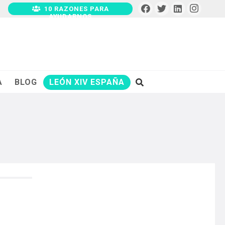
10 RAZONES PARA
AYUDARNOS
A
BLOG
LEÓN XIV ESPAÑA