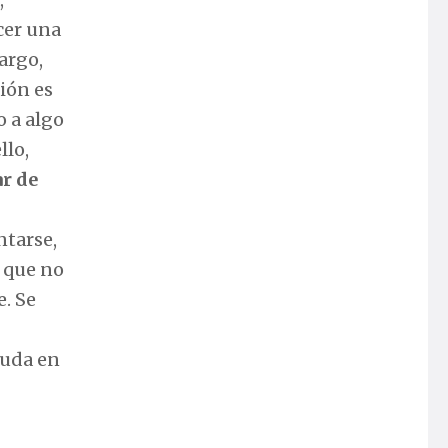
cer una
argo,
ión es
o a algo
llo,
ar de
ntarse,
r que no
. Se
yuda en