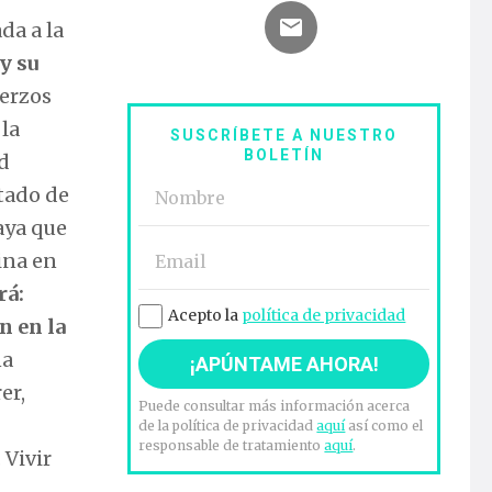
da a la
y su
uerzos
la
SUSCRÍBETE A NUESTRO
BOLETÍN
d
ltado de
aya que
ina en
rá:
Acepto la
política de privacidad
n en la
na
er,
Puede consultar más información acerca
de la política de privacidad
aquí
así como el
responsable de tratamiento
aquí
.
 Vivir
,