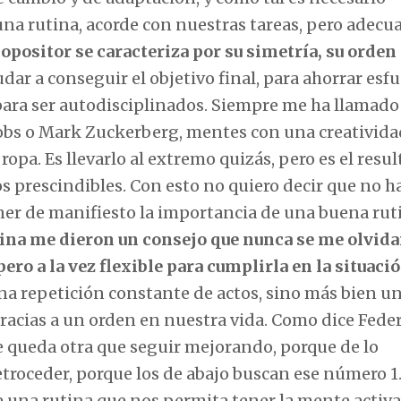
e una rutina, acorde con nuestras tareas, pero adecua
 opositor se caracteriza por su simetría, su orden 
udar a conseguir el objetivo final, para ahorrar esf
ara ser autodisciplinados. Siempre me ha llamado 
obs o Mark Zuckerberg, mentes con una creativida
opa. Es llevarlo al extremo quizás, pero es el resu
 prescindibles. Con esto no quiero decir que no h
ner de manifiesto la importancia de una buena rut
utina me dieron un consejo que nunca se me olvida
ero a la vez flexible para cumplirla en la situació
na repetición constante de actos, sino más bien u
racias a un orden en nuestra vida. Como dice Feder
e queda otra que seguir mejorando, porque de lo
troceder, porque los de abajo buscan ese número 1.
e una rutina que nos permita tener la mente activa