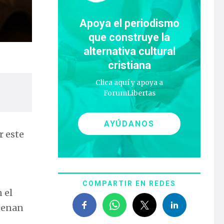
Apoya el periodismo
que construye la
alternativa cultural
cristiana
Clica aquí y apoya a
ForumLibertas
AYÚDANOS
r este
COMPARTIR EN REDES
 el
rdenan