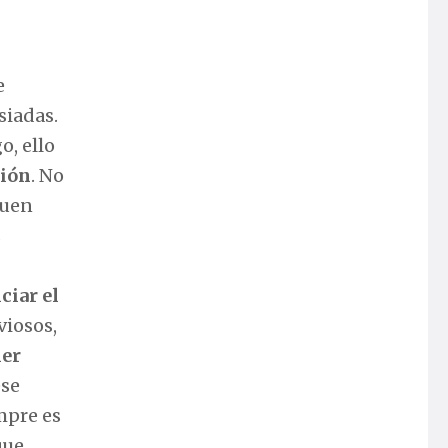
e
iadas.
o, ello
ción
. No
buen
s
ciar el
iosos,
er
ese
mpre es
que