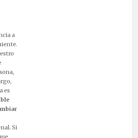
ncia a
uiente.
uestro
e
rsona,
argo,
a es
ible
ambiar
nal. Si
que