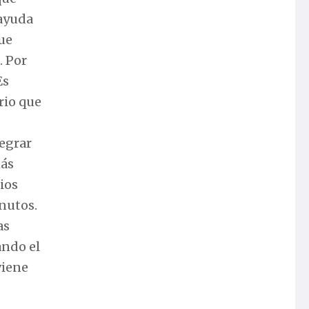
 ayuda
ue
. Por
Es
rio que
tegrar
más
ios
inutos.
as
ando el
viene