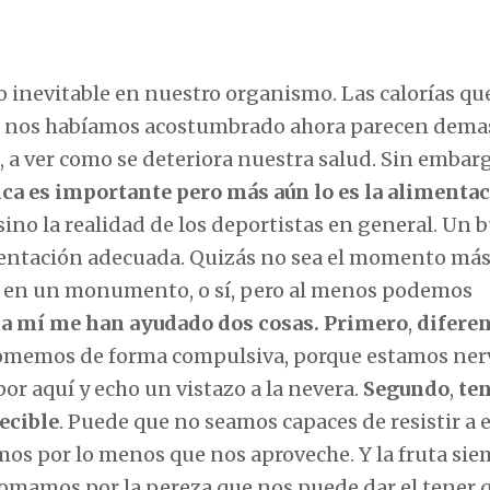
 inevitable en nuestro organismo. Las calorías qu
e nos habíamos acostumbrado ahora parecen demas
 a ver como se deteriora nuestra salud. Sin embarg
ica es importante pero más aún lo es la alimenta
sino la realidad de los deportistas en general. Un 
mentación adecuada. Quizás no sea el momento má
o en un monumento, o sí, pero al menos podemos
o
a mí me han ayudado dos cosas.
Primero
,
diferen
comemos de forma compulsiva, porque estamos nerv
or aquí y echo un vistazo a la nevera.
Segundo
,
ten
ecible
. Puede que no seamos capaces de resistir a 
os por lo menos que nos aproveche. Y la fruta sie
mamos por la pereza que nos puede dar el tener 