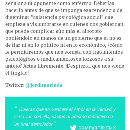
señalar a tu oponente como enfermo. Deberías
hacerlo antes de que se imponga esa tendencia de
diseminar “asistencia psicológica social” que
empieza a vislumbrarse en quienes nos gobiernan,
que puede complicar aún más el alboroto
poniéndolo en manos de un gobierno que si no es
de fiar ni en lo político ni en lo económico, ¿cómo
le permitiremos que nos someta con tratamientos
psicológicos o medicamentosos forzosos a su
antojo? Actúa libremente. ¡Despierta, que nos viene
el tinglao!
Twitter:
@jordimariada
Quieras que no, vencerá el Amor en la Verdad; y
si no vas con ella, caerás al abismo definitivo en
un final demoledor
COMPARTIR EN X