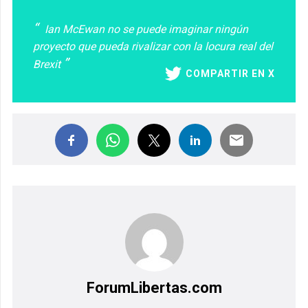
Ian McEwan no se puede imaginar ningún
proyecto que pueda rivalizar con la locura real del
Brexit
COMPARTIR EN X
ForumLibertas.com