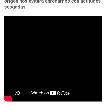
origen nos evitará enredarnos con actitudes
sesgadas.