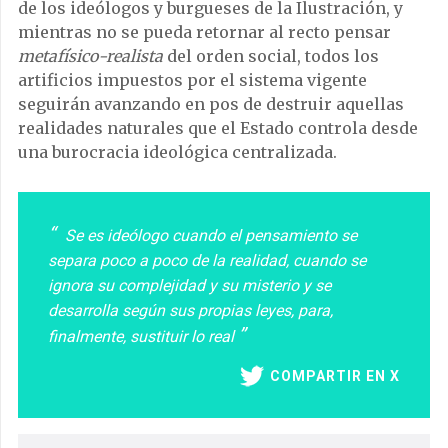
de los ideólogos y burgueses de la Ilustración, y
mientras no se pueda retornar al recto pensar
metafísico-realista
del orden social, todos los
artificios impuestos por el sistema vigente
seguirán avanzando en pos de destruir aquellas
realidades naturales que el Estado controla desde
una burocracia ideológica centralizada.
Se es ideólogo cuando el pensamiento se
separa poco a poco de la realidad, cuando se
ignora su complejidad y su misterio y se
desarrolla según sus propias leyes, para,
finalmente, sustituir lo real
COMPARTIR EN X