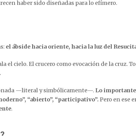
parecen haber sido diseñadas para lo efímero.
as:
el ábside hacia oriente, hacia la luz del Resucit
 el cielo. El crucero como evocación de la cruz. T
.
donada —literal y simbólicamente—.
Lo importante
moderno”, “abierto”, “participativo”.
Pero en ese 
ente
.
s?