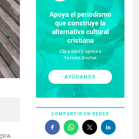
Apoya el periodismo
que construye la
alternativa cultural
cristiana
Clica aquí y apoya a
ForumLibertas
AYÚDANOS
COMPARTIR EN REDES
gica.