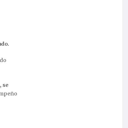
ado.
odo
, se
empeño