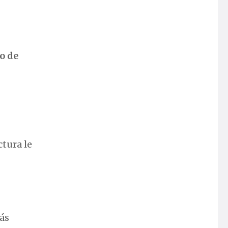
jo de
ctura le
más