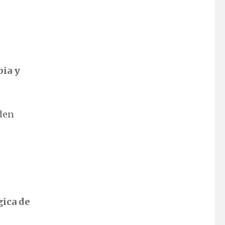
bia y
nden
gica de