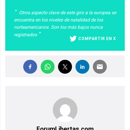
Otros aspecto clave de este giro a la europea se
encuentra en los niveles de natalidad de los
norteamericanos. Son los más bajos nunca
registrados
COMPARTIR EN X
ForumLibertas.com