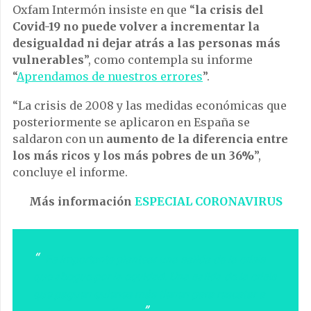
Oxfam Intermón insiste en que “
la crisis del
Covid-19 no puede volver a incrementar la
desigualdad ni dejar atrás a las personas más
vulnerables
”, como contempla su informe
“
Aprendamos de nuestros errores
”.
“La crisis de 2008 y las medidas económicas que
posteriormente se aplicaron en España se
saldaron con un
aumento de la diferencia entre
los más ricos y los más pobres de un 36%
”,
concluye el informe.
Más información
ESPECIAL CORONAVIRUS
Es importante plantear una salida de la crisis
que abogue por la equidad. Una salida de la crisis
que paguen quienes más tienen para rescatar a