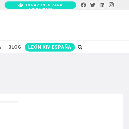
10 RAZONES PARA
AYUDARNOS
A
BLOG
LEÓN XIV ESPAÑA