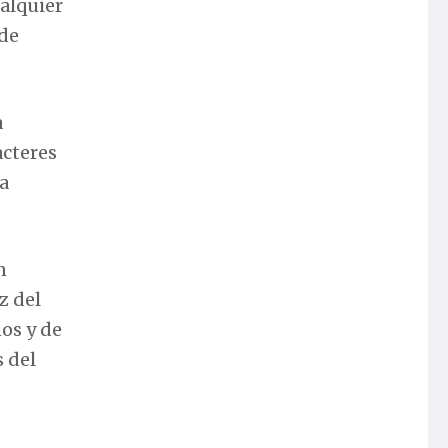
ualquier
 de
a
acteres
a
n
z del
os y de
s del