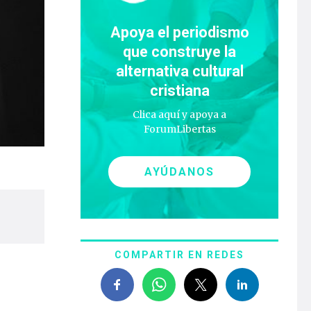
Apoya el periodismo
que construye la
alternativa cultural
cristiana
Clica aquí y apoya a
ForumLibertas
AYÚDANOS
COMPARTIR EN REDES