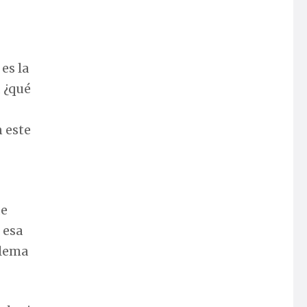
es la
, ¿qué
n este
de
 esa
blema