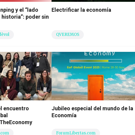
nping y el “lado
Electrificar la economía
 historia”: poder sin
dèvol
QVEREMOS
l encuentro
Jubileo especial del mundo de la
obal
Economía
GTheEconomy
.com
ForumLibertas.com