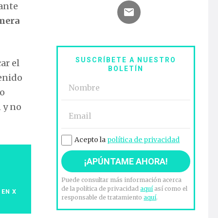
gante
imera
SUSCRÍBETE A NUESTRO
ar el
BOLETÍN
tenido
go
 y no
Acepto la
política de privacidad
Puede consultar más información acerca
de la política de privacidad
aquí
así como el
 EN X
responsable de tratamiento
aquí
.