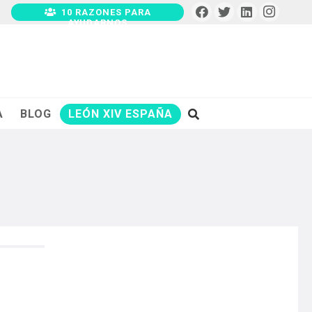
10 RAZONES PARA
AYUDARNOS
A
BLOG
LEÓN XIV ESPAÑA