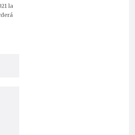
21 la
rderá