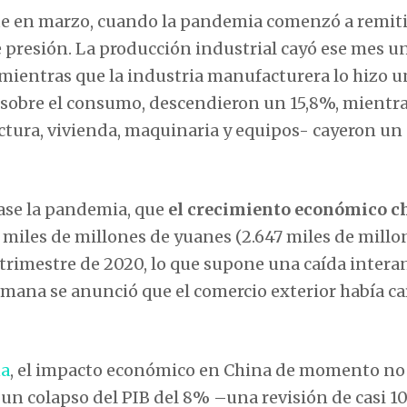
e en marzo, cuando la pandemia comenzó a remitir
 presión. La producción industrial cayó ese mes u
, mientras que la industria manufacturera lo hizo u
e sobre el consumo, descendieron un 15,8%, mientr
uctura, vivienda, maquinaria y equipos- cayeron un
lase la pandemia, que
el crecimiento económico c
,4 miles de millones de yuanes (2.647 miles de millo
r trimestre de 2020, lo que supone una caída intera
 semana se anunció que el comercio exterior había c
ña
, el impacto económico en China de momento no 
 un colapso del PIB del 8% –una revisión de casi 1