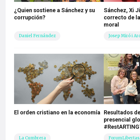
¿Quien sostiene a Sánchez y su
Sánchez, Xi Ji
corrupción?
correcto de la
moral
Daniel Fernández
Josep Miró i Ar
El orden cristiano en la economía
Resultados de
presencial gl
#RestARTIN
La Cumbrera
ForumLibertas