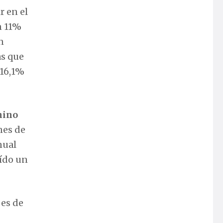
 en el
n 11%
n
as que
 16,1%
hino
nes de
nual
aído un
es de
0