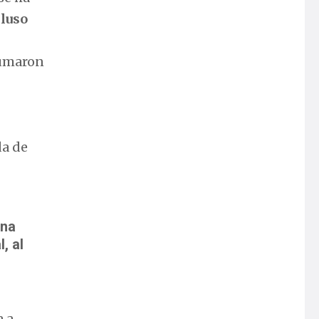
cluso
sumaron
da de
una
, al
a a