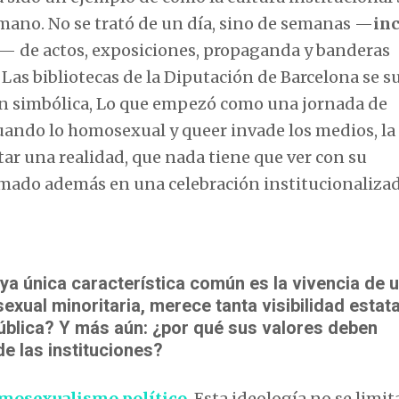
umano. No se trató de un día, sino de semanas —
in
— de actos, exposiciones, propaganda y banderas
 Las bibliotecas de la Diputación de Barcelona se 
ón simbólica, Lo que empezó como una jornada de
uando lo homosexual y queer invade los medios, la
ntar una realidad, que nada tiene que ver con su
ormado además en una celebración institucionaliza
ya única característica común es la vivencia de 
xual minoritaria, merece tanta visibilidad estatal
pública? Y más aún: ¿por qué sus valores deben
e las instituciones?
omosexualismo político
.
Esta ideología no se limit