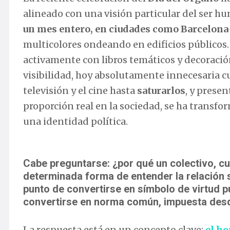
alineado con una visión particular del ser h
un mes entero, en ciudades como Barcelona
multicolores ondeando en edificios públicos.
activamente con libros temáticos y decoraci
visibilidad, hoy absolutamente innecesaria c
televisión y el cine hasta
saturarlos
, y prese
proporción real en la sociedad, se ha transf
una identidad política.
Cabe preguntarse: ¿por qué un colectivo, cu
determinada forma de entender la relación se
punto de convertirse en símbolo de virtud 
convertirse en norma común, impuesta desd
La respuesta está en un concepto clave:
el h