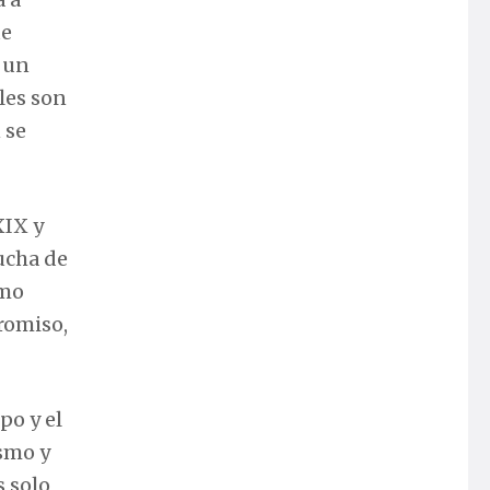
ue
r un
bles son
 se
XIX y
lucha de
ómo
romiso,
po y el
ismo y
s solo