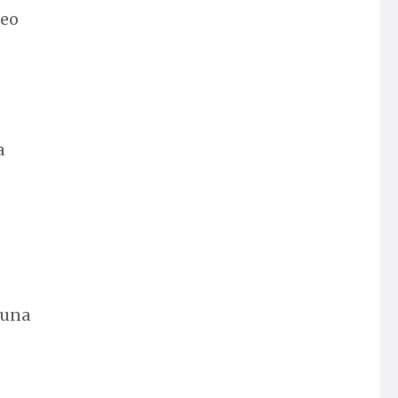
seo
a
 una