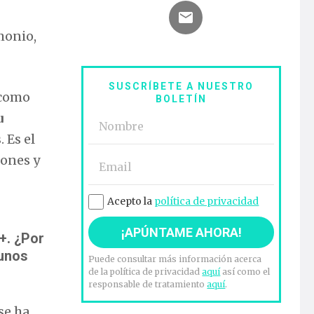
monio,
SUSCRÍBETE A NUESTRO
 como
BOLETÍN
u
s
. Es el
iones y
Acepto la
política de privacidad
+. ¿Por
 unos
Puede consultar más información acerca
de la política de privacidad
aquí
así como el
responsable de tratamiento
aquí
.
se ha