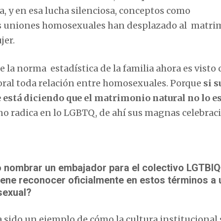
a, y en esa lucha silenciosa, conceptos como
as uniones homosexuales han desplazado al matri
jer.
ue la norma estadística de la familia ahora es visto
oral toda relación entre homosexuales. Porque
si s
e está diciendo que el matrimonio natural no lo e
no radica en lo LGBTQ, de ahí sus magnas celebrac
o nombrar un embajador para el colectivo LGTBIQ
tiene reconocer oficialmente en estos términos a
sexual?
 sido un ejemplo de cómo la cultura institucional 