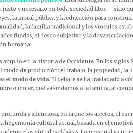
 justo y necesario en toda sociedad libre— sino q
eyes, la moral pública y la educación para construi
xualidad, la familia tradicional y los vínculos esta
des fluidas, el deseo subjetivo y la desvinculación
ión humana.
mplio en la historia de Occidente. En los siglos 
l modo de producción: el trabajo, la propiedad, la 
 es
el modo de vida
. El debate se ha trasladado a c
re o mujer, qué valor damos a la familia, al comp
, profunda y silenciosa, en la que los afectos, el cuer
 La hegemonía cultural actual, basada en el emotiv
raderos y las virtudes clásicas. Lo personal ya no e