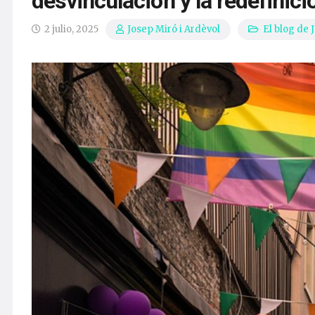
desvinculación y la redefinic
2 julio, 2025
El blog de 
Josep Miró i Ardèvol