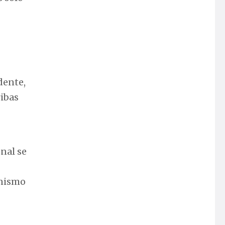
idente,
ribas
nal se
onismo