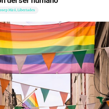
ión del ser humano
Josep Miró
,
Libertades