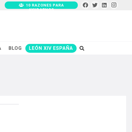
10 RAZONES PARA
AYUDARNOS
A
BLOG
LEÓN XIV ESPAÑA