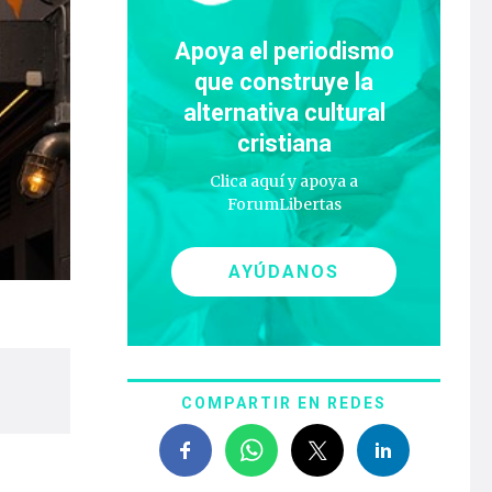
Apoya el periodismo
que construye la
alternativa cultural
cristiana
Clica aquí y apoya a
ForumLibertas
AYÚDANOS
COMPARTIR EN REDES