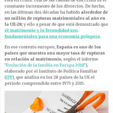
está en crisis. Una de las causas de esa crisis es el
constante incremento de los divorcios. De hecho,
en las últimas dos décadas ha habido
alrededor de
un millón de rupturas matrimoniales al año en
la UE-28
; y ello a pesar de que está demostrado que
el matrimonio y la fecundidad son
fundamentales para una economía próspera
.
En ese contexto europeo,
España es uno de los
países que muestra una mayor tasa de rupturas
en relación al matrimonio
, según el informe
‘
Evolución de la familia en Europa 2018
’),
elaborado por el Instituto de Política Familiar
(
IPF
), que analiza en los 28 países de la UE el
periodo comprendido entre 1975 y 2015.