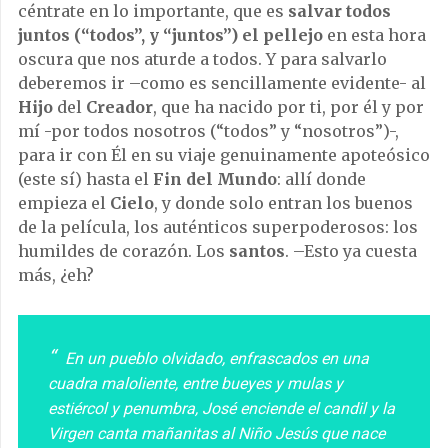
céntrate en lo importante, que es
salvar todos
juntos (“todos”, y “juntos”) el pellejo
en esta hora
oscura que nos aturde a todos. Y para salvarlo
deberemos ir –como es sencillamente evidente- al
Hijo
del
Creador
, que ha nacido por ti, por él y por
mí -por todos nosotros (“todos” y “nosotros”)-,
para ir con Él en su viaje genuinamente apoteósico
(este sí) hasta el
Fin del Mundo
: allí donde
empieza el
Cielo
, y donde solo entran los buenos
de la película, los auténticos superpoderosos: los
humildes de corazón. Los
santos
. –Esto ya cuesta
más, ¿eh?
En un pueblo olvidado, enfrascados en una
cuadra maloliente, entre bueyes y mulas y
estiércol y penumbra, José enciende el candil y la
Virgen canta mañanitas al Niño Jesús que nace