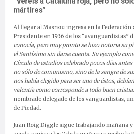
“Veréis a Cataluña roja, pero no só
mártires”
Al llegar al Masnou ingresa en la Federación
Presidente en 1936 de los “avanguardistas” d
conocía, pero muy pronto se hizo notoria su pi
el Santísimo sin darse cuenta. Su ejemplo conv
Círculo de estudios celebrado pocos días antes 
no sólo de comunismo, sino de la sangre de su
nos había elegido para ser uno de éstos, debíam
valentía como corresponde a todo buen cristian
nombrado delegado de los vanguardistas, una 
de Piedad.
Juan Roig Diggle sigue trabajando mañana y ta
ayuda a misa a las 7 de la mañana y recibe la E