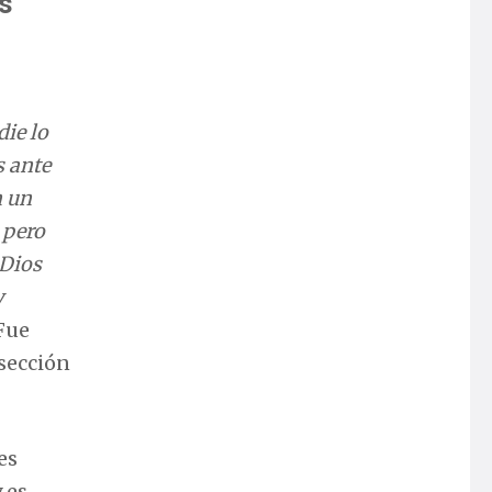
s
ie lo
s ante
n un
 pero
 Dios
y
Fue
 sección
es
 es