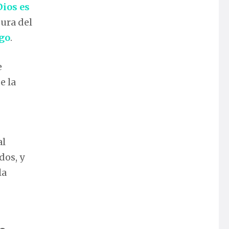
ios es
gura del
igo
.
e
e la
al
dos, y
la