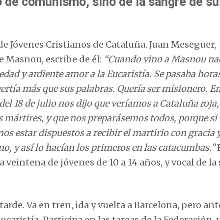
lo de comunismo, sino de la sangre de su
 de Jóvenes Cristianos de Cataluña. Juan Meseguer,
e Masnou, escribe de él:
“Cuando vino a Masnou nad
edad y ardiente amor a la Eucaristía. Se pasaba hora
ertía más que sus palabras. Quería ser misionero. E
del 18 de julio nos dijo que veríamos a Cataluña roja,
s mártires, y que nos preparásemos todos, porque si
os estar dispuestos a recibir el martirio con gracia 
o, y así lo hacían los primeros en las catacumbas.”
veintena de jóvenes de 10 a 14 años, y vocal de la
rde. Va en tren, ida y vuelta a Barcelona, pero ant
ucaristía. Participa en las tareas de la Federación, y