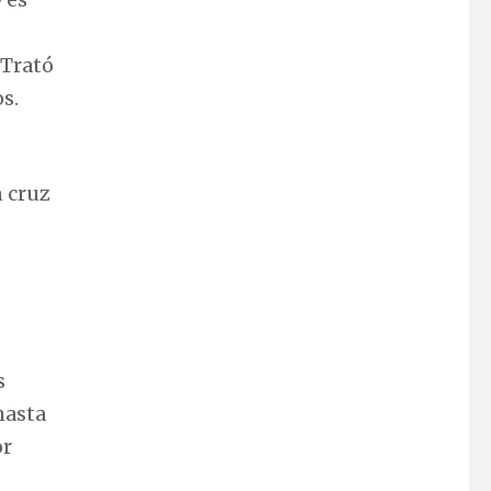
 Trató
s.
n cruz
s
hasta
or