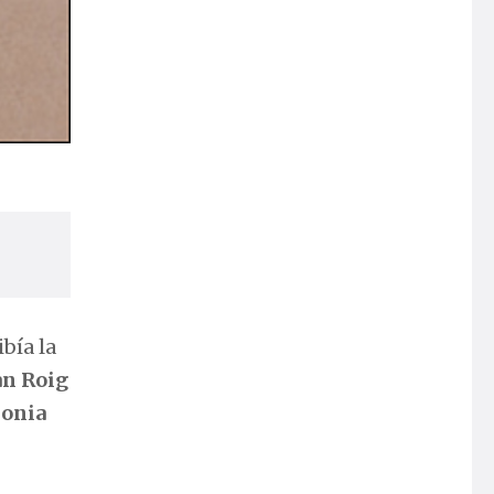
bía la
an Roig
monia