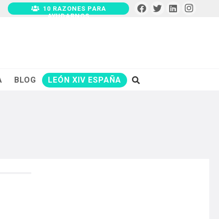
10 RAZONES PARA
AYUDARNOS
A
BLOG
LEÓN XIV ESPAÑA