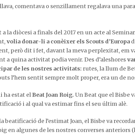
lava, comentava o senzillament regalava una para
 a la diòcesi a finals del 2017 en un acte al Seminar
nt,
volia donar-li a conèixer els
Scouts
d’Europa
d
nt, però dit i fet, davant la meva perplexitat, em 
nt a quina activitat podia venir. Des d’aleshores
va
ipar de les nostres activitats:
rutes, la llum de Be
outs
l’hem sentit sempre molt proper, era un de nos
i ha estat el
Beat Joan Roig.
Un Beat que el Bisbe v
ficació i al qual va estimar fins el seu últim alè.
a beatificació de l’estimat Joan, el Bisbe va recorda
Roig en algunes de les nostres converses anteriors 