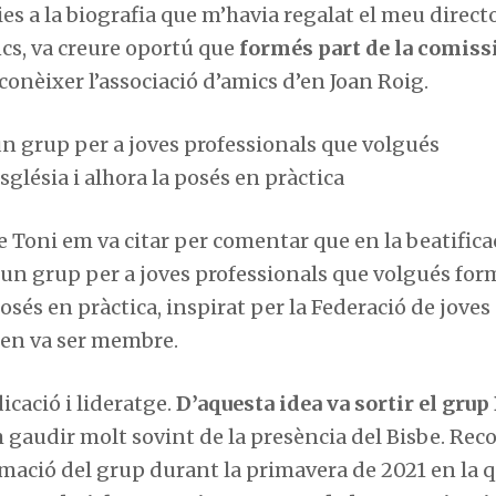
es a la biografia que m’havia regalat el meu direct
ncs, va creure oportú que
formés part de la comiss
nèixer l’associació d’amics d’en Joan Roig.
r un grup per a joves professionals que volgués
sglésia i alhora la posés en pràctica
be Toni em va citar per comentar que en la beatifica
ar un grup per a joves professionals que volgués for
posés en pràctica, inspirat per la Federació de joves
n en va ser membre.
cació i lideratge.
D’aquesta idea va sortir el grup
m gaudir molt sovint de la presència del Bisbe. Rec
mació del grup durant la primavera de 2021 en la 