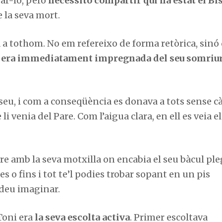
dar-lo, però
necessito compartir qui ha estat el Bi
 la seva mort.
a a tothom. No em refereixo de forma retòrica, sinó
l, era immediatament impregnada del seu somriur
seu, i com a conseqüència es donava a tots sense cà
 venia del Pare. Com l’aigua clara, en ell es veia el
re amb la seva motxilla on encabia el seu bàcul ple
s o fins i tot te’l podies trobar sopant en un pis
odeu imaginar.
Toni era
la seva escolta activa
. Primer escoltava