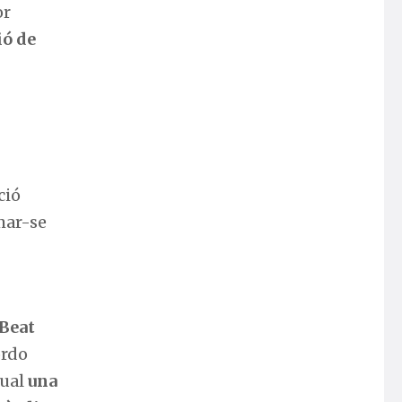
or
ió de
ció
mar-se
 Beat
ordo
qual
una