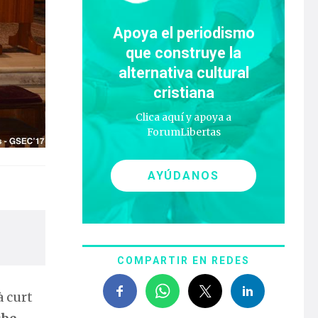
Apoya el periodismo
que construye la
alternativa cultural
cristiana
Clica aquí y apoya a
ForumLibertas
AYÚDANOS
COMPARTIR EN REDES
à curt