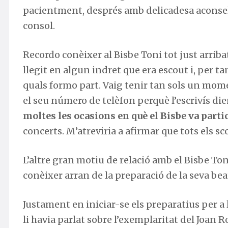
pacientment, després amb delicadesa aconsel
consol.
Recordo conèixer al Bisbe Toni tot just arribat
llegit en algun indret que era
escout
i, per ta
quals formo part. Vaig tenir tan sols un mome
el seu número de telèfon perquè l’escrivís die
moltes les ocasions en què el Bisbe va partic
concerts. M’atreviria a afirmar que tots els
sc
L’altre gran motiu de relació amb el Bisbe Ton
conèixer arran de la preparació de la seva beati
Justament en iniciar-se els preparatius per a l
li havia parlat sobre l’exemplaritat del Joan 