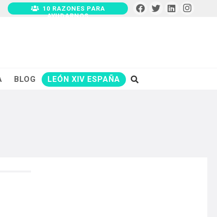
10 RAZONES PARA
AYUDARNOS
A
BLOG
LEÓN XIV ESPAÑA