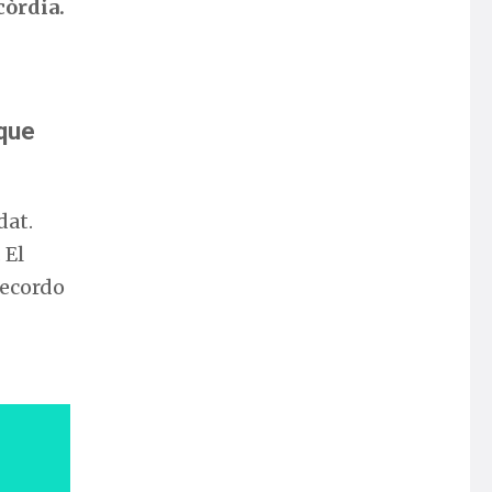
còrdia.
 que
dat.
 El
recordo