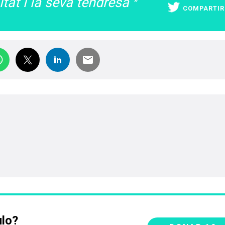
itat i la seva tendresa
COMPARTIR
ulo?