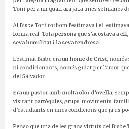
per l’alegria i l’agraïment que sento en recor
Toni
per a mi quan ara ja fa unes setmanes de
Al Bisbe Toni tothom l’estimava i ell estimav
forma real.
Tota persona que s’acostava a el
seva humilitat i la seva tendresa.
L’estimat Bisbe era
un home de Crist
, només 
ni condicionants, només guiat per l’amor que li
del Salvador.
Era un pastor amb molta olor d’ovella
. Semp
visitant parròquies, grups, moviments, famílie
d’estudiants en unes condicions que ja us p
Penso que una de les grans virtuts del Bisbe 