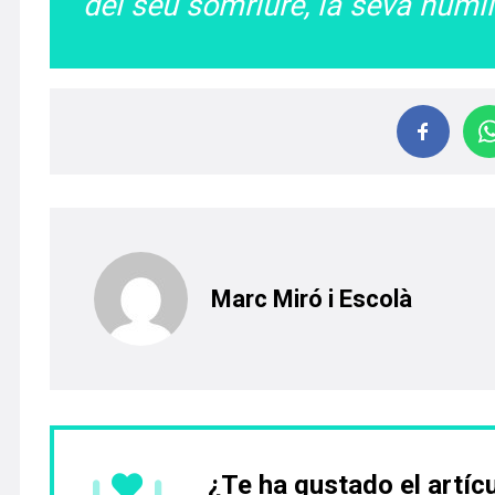
del seu somriure, la seva humil
Marc Miró i Escolà
¿Te ha gustado el artíc