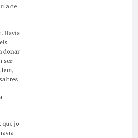
ula de
i. Havia
els
va donar
n ser
tlem,
altres.
a
r que jo
(havia