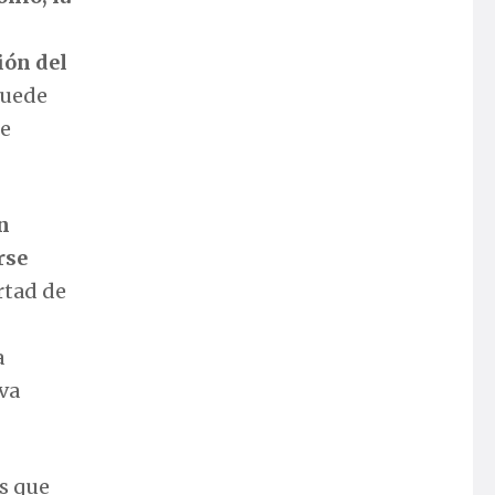
ión del
puede
de
n
rse
rtad de
a
va
s que