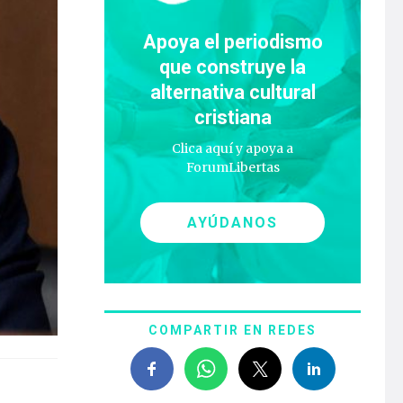
Apoya el periodismo
que construye la
alternativa cultural
cristiana
Clica aquí y apoya a
ForumLibertas
AYÚDANOS
COMPARTIR EN REDES