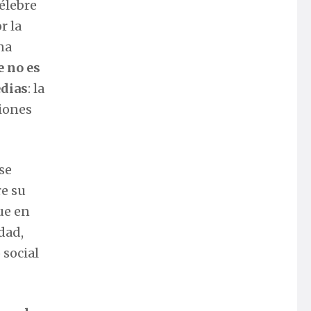
célebre
r la
na
e no es
edias
: la
ciones
se
re su
que en
dad,
 social