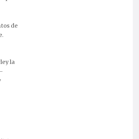
ntos de
e.
ley la
 —
y