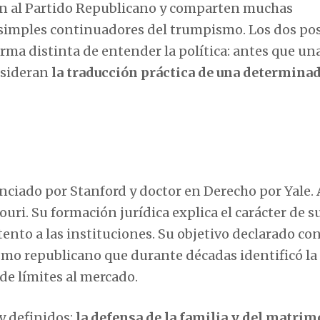
n al Partido Republicano y comparten muchas
s simples continuadores del trumpismo. Los dos po
ma distinta de entender la política: antes que un
nsideran
la traducción práctica de una determina
cenciado por Stanford y doctor en Derecho por Yale.
ouri. Su formación jurídica explica el carácter de s
nto a las instituciones. Su objetivo declarado con
smo republicano que durante décadas identificó la
 de límites al mercado.
y definidos:
la defensa de la familia y del matrim