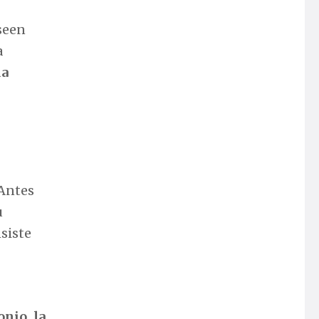
seen
a
da
 Antes
u
siste
onio, la