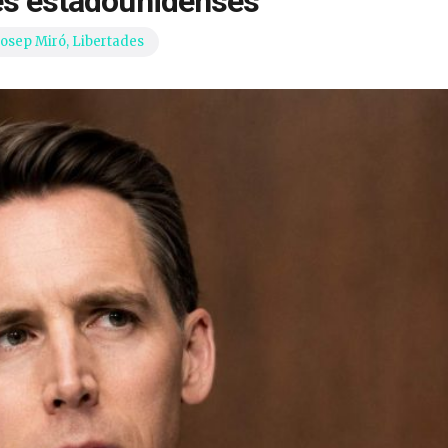
es estadounidenses
Josep Miró
,
Libertades