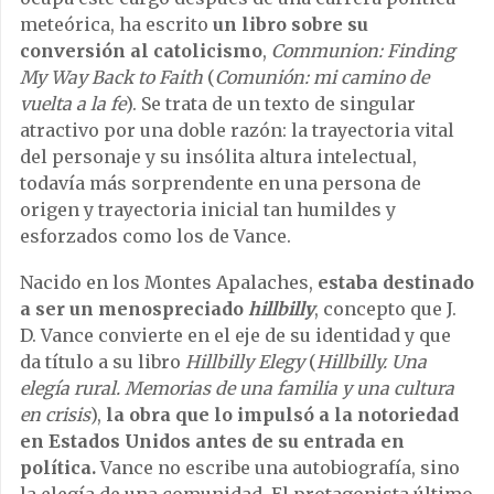
meteórica, ha escrito
un libro sobre su
conversión al catolicismo
,
Communion: Finding
My Way Back to Faith
(
Comunión: mi camino de
vuelta a la fe
). Se trata de un texto de singular
atractivo por una doble razón: la trayectoria vital
del personaje y su insólita altura intelectual,
todavía más sorprendente en una persona de
origen y trayectoria inicial tan humildes y
esforzados como los de Vance.
Nacido en los Montes Apalaches,
estaba destinado
a ser un menospreciado
hillbilly
, concepto que J.
D. Vance convierte en el eje de su identidad y que
da título a su libro
Hillbilly Elegy
(
Hillbilly. Una
elegía rural. Memorias de una familia y una cultura
en crisis
),
la obra que lo impulsó a la notoriedad
en Estados Unidos antes de su entrada en
política.
Vance no escribe una autobiografía, sino
la elegía de una comunidad. El protagonista último