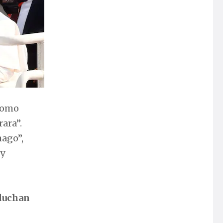
 como
ara”.
mago”,
 y
“luchan