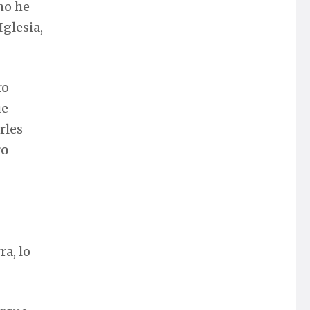
o he
Iglesia,
ro
ue
rles
ro
ra, lo