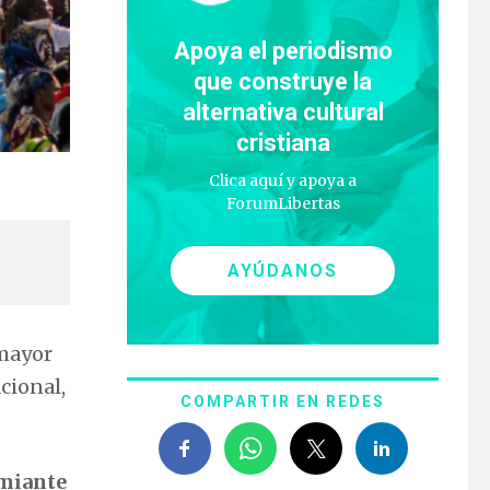
Apoya el periodismo
que construye la
alternativa cultural
cristiana
Clica aquí y apoya a
ForumLibertas
AYÚDANOS
 mayor
cional,
COMPARTIR EN REDES
emiante