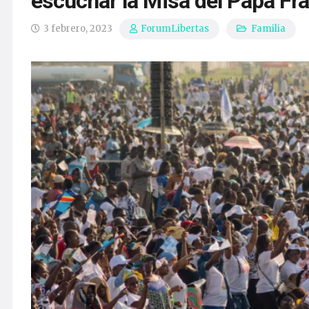
escuchar la Misa del Papa Fr
3 febrero, 2023
Familia
ForumLibertas