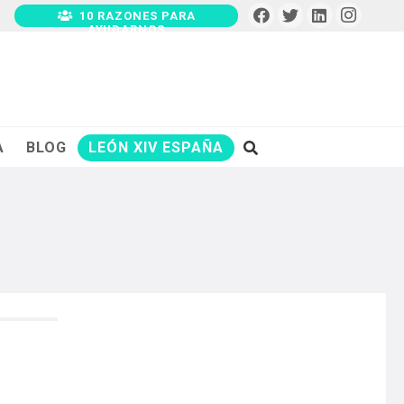
10 RAZONES PARA
AYUDARNOS
A
BLOG
LEÓN XIV ESPAÑA