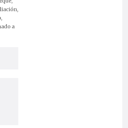
orque,
liación,
,
mado a