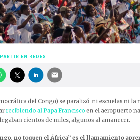
PARTIR EN REDES
crática del Congo) se paralizó, ni escuelas ni la
ar
recibiendo al Papa Francisco
en el aeropuerto na
legaban cientos de miles, algunos al amanecer.
ngo, no toquen el África” es el llamamiento apr