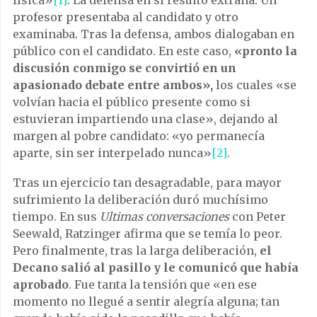
física»
[1]
. La defensa en sí resultó extraña. Un
profesor presentaba al candidato y otro
examinaba. Tras la defensa, ambos dialogaban en
público con el candidato. En este caso,
«pronto la
discusión conmigo se convirtió en un
apasionado debate entre ambos»,
los cuales «se
volvían hacia el público presente como si
estuvieran impartiendo una clase», dejando al
margen al pobre candidato: «yo permanecía
aparte, sin ser interpelado nunca»
[2]
.
Tras un ejercicio tan desagradable, para mayor
sufrimiento la deliberación duró muchísimo
tiempo. En sus
Ultimas conversaciones
con Peter
Seewald, Ratzinger afirma que se temía lo peor.
Pero finalmente, tras la larga deliberación,
el
Decano salió al pasillo y le comunicó que había
aprobado
. Fue tanta la tensión que «en ese
momento no llegué a sentir alegría alguna; tan