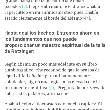
grande había sido la pesadilla que había
pasado»
[3]
. Llega a afirmar que el drama «había
repercutido en mí anímicamente» pues «había
estado ciertamente al borde del abismo»
[4]
.
Hasta aquí los hechos. Entremos ahora en
los fundamentos que nos puede
proporcionar un maestro espiritual de la talla
de Ratzinger:
Según afirma un poco más adelante en su libro
autobiográfico, «he reconocido que la prueba de
aquel difícil año fue para mí humanamente
saludable y siguió una lógica más elevada que la
meramente científica»
[5]
. Preguntado por Seewald
sobre estas palabras, afirma que
«había hecho el doctorado con mucha rapidez.
Si
también me hubiera habilitado enseguida y sin