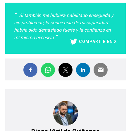
Si también me hubiera habilitado enseguida y
sin problemas, la conciencia de mi capacidad
habría sido demasiado fuerte y la confianza en
mí mismo excesiva
COMPARTIR EN X