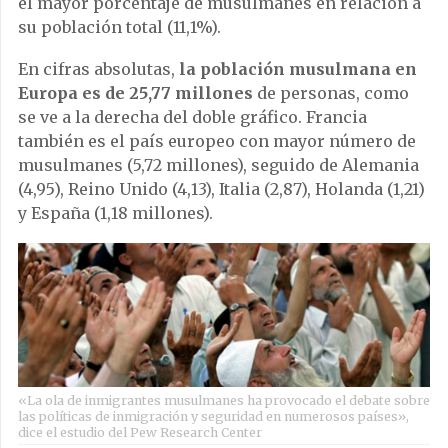
el mayor porcentaje de musulmanes en relación a
su población total (11,1%).
En cifras absolutas,
la población musulmana en
Europa es de 25,77 millones
de personas, como
se ve a la derecha del doble gráfico. Francia
también es el país europeo con mayor número de
musulmanes (5,72 millones), seguido de Alemania
(4,95), Reino Unido (4,13), Italia (2,87), Holanda (1,21)
y España (1,18 millones).
«La ola de inmigrantes musulmanes ha provocado el debate sobre
las políticas de inmigración y seguridad en numerosos países»,
dice el estudio del Pew Research Center