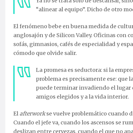
Ya no se trata solo de descansar, sino
“alinear al equipo”. Dicho de otro mod
El fenómeno bebe en buena medida de cultur
anglosajón y de Silicon Valley. Oficinas con
sofás, gimnasios, cafés de especialidad y esp
cómodo que olvide salir.
La promesa es seductora: si la empresa
problema es precisamente ese: que la
puede terminar invadiendo el lugar q
amigos elegidos y a la vida interior.
El
afterwork
se vuelve problemático cuando de
Cuando el jefe va, cuando los ascensos se ru
deslizan entre cervezas, cuando el que no ap