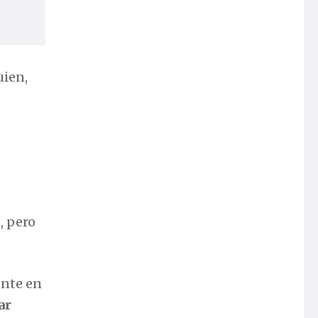
uien,
, pero
ente en
ar