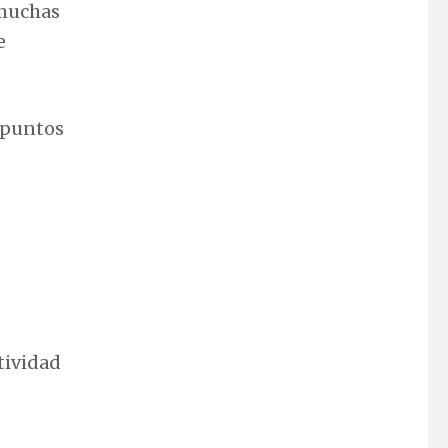
 muchas
e
r puntos
tividad