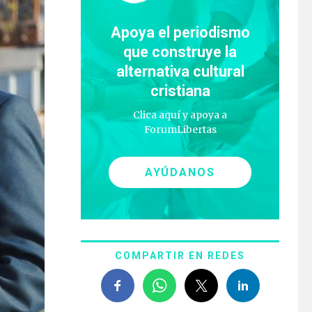
Apoya el periodismo
que construye la
alternativa cultural
cristiana
Clica aquí y apoya a
ForumLibertas
AYÚDANOS
COMPARTIR EN REDES