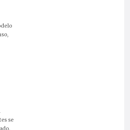
odelo
nso,
.
tes se
ado.