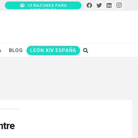
10 RAZONES PARA
AYUDARNOS
A
BLOG
LEÓN XIV ESPAÑA
ntre