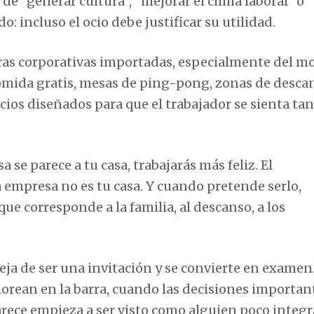
 de “generar cultura”, “mejorar el clima laboral” o
o: incluso el ocio debe justificar su utilidad.
as corporativas importadas, especialmente del m
 comida gratis, mesas de ping-pong, zonas de desca
acios diseñados para que el trabajador se sienta tan
 se parece a tu casa, trabajarás más feliz. El
 empresa no es tu casa. Y cuando pretende serlo,
ue corresponde a la familia, al descanso, a los
ja de ser una invitación y se convierte en examen
morean en la barra, cuando las decisiones importan
arece empieza a ser visto como alguien poco integr