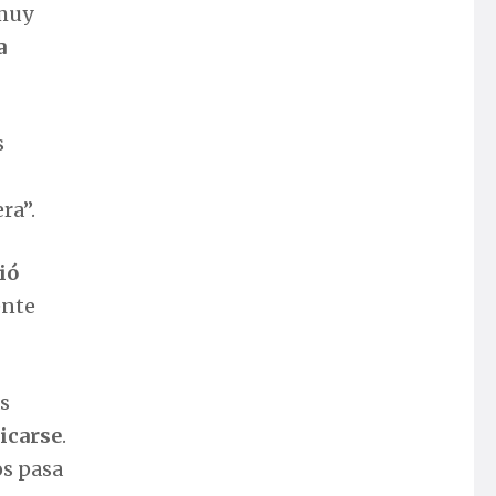
 muy
a
s
ra”.
ió
ente
s
licarse
.
os pasa