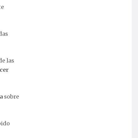
te
das
de las
cer
a
sobre
bido