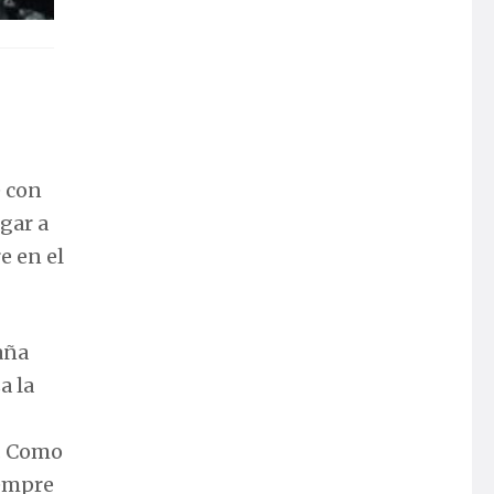
e con
gar a
e en el
aña
a la
1. Como
iempre