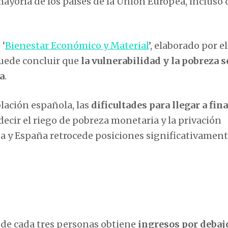
yoría de los países de la Unión Europea, incluso 
 ‘
Bienestar Económico y Material
’, elaborado por el
puede concluir que
la vulnerabilidad y la pobreza 
a
.
lación española, las
dificultades para llegar a fina
 decir el riego de pobreza monetaria y la privación
da y España retrocede posiciones significativamen
 de cada tres personas obtiene
ingresos por debajo