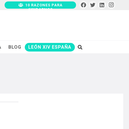
10 RAZONES PARA
AYUDARNOS
A
BLOG
LEÓN XIV ESPAÑA