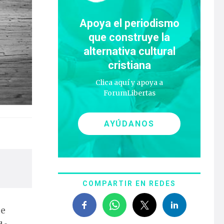
Apoya el periodismo
que construye la
alternativa cultural
cristiana
Clica aquí y apoya a
ForumLibertas
AYÚDANOS
COMPARTIR EN REDES
ue