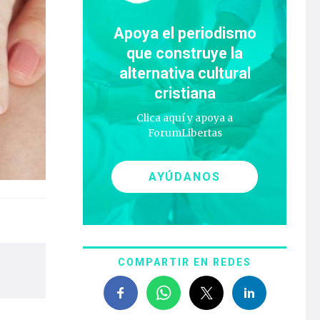
Apoya el periodismo
que construye la
alternativa cultural
cristiana
Clica aquí y apoya a
ForumLibertas
AYÚDANOS
COMPARTIR EN REDES