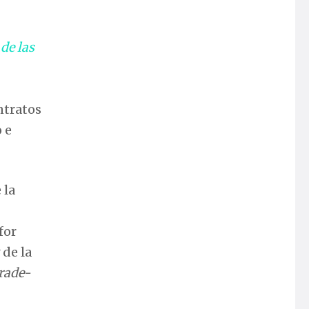
de las
ntratos
 e
 la
for
 de la
rade-