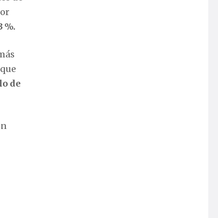
dor
3 %.
 más
 que
lo de
en