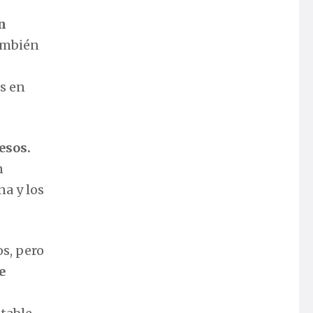
n
también
s en
esos.
n
na y los
s, pero
e