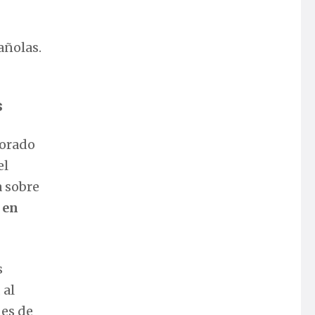
añolas.
s
borado
el
a sobre
 en
s
 al
nes de