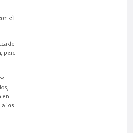
con el
una de
, pero
es
dos,
o en
 a los