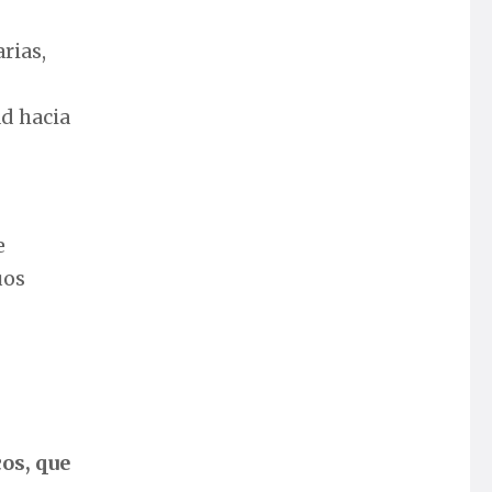
rias,
ad hacia
e
uos
os, que