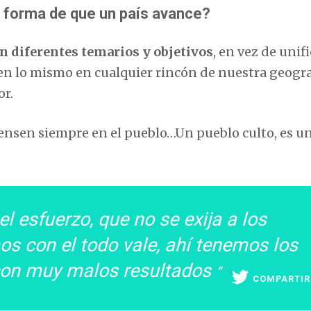
a forma de que un país avance?
 diferentes temarios y objetivos
, en vez de unif
ien lo mismo en cualquier rincón de nuestra geogra
or.
iensen siempre en el pueblo…Un pueblo culto, es u
l esfuerzo, que no se exija a los
 con el todo vale, ahí tenemos los
 con muy malos resultados
COMPARTIR