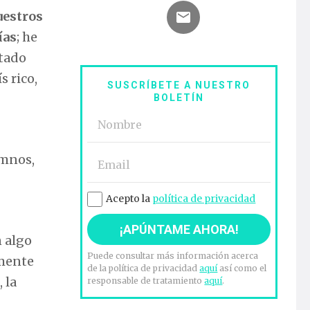
uestros
ías
; he
stado
s rico,
SUSCRÍBETE A NUESTRO
BOLETÍN
umnos,
Acepto la
política de privacidad
n algo
Puede consultar más información acerca
lmente
de la política de privacidad
aquí
así como el
 la
responsable de tratamiento
aquí
.