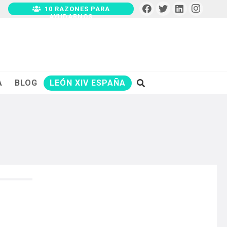
10 RAZONES PARA
AYUDARNOS
A
BLOG
LEÓN XIV ESPAÑA