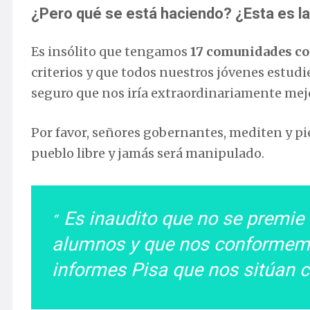
¿Pero qué se está haciendo? ¿Esta es l
Es insólito que tengamos
17 comunidades con
criterios y que todos nuestros jóvenes estud
seguro que nos iría extraordinariamente mej
Por favor, señores gobernantes, mediten y p
pueblo libre y jamás será manipulado.
Es inaudito que no se premie e
alumnos y que nos conformemos
informes Pisa que nos sitúan