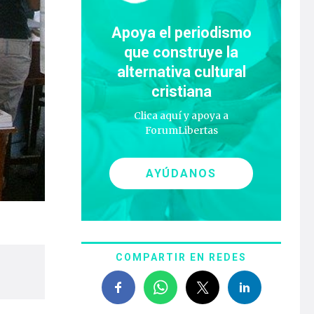
Apoya el periodismo
que construye la
alternativa cultural
cristiana
Clica aquí y apoya a
ForumLibertas
AYÚDANOS
COMPARTIR EN REDES