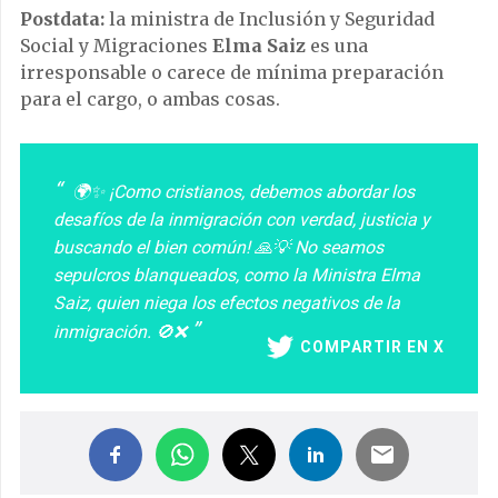
Postdata:
la ministra de Inclusión y Seguridad
Social y Migraciones
Elma Saiz
es una
irresponsable o carece de mínima preparación
para el cargo, o ambas cosas.
🌍✨ ¡Como cristianos, debemos abordar los
desafíos de la inmigración con verdad, justicia y
buscando el bien común! 🙏💡 No seamos
sepulcros blanqueados, como la Ministra Elma
Saiz, quien niega los efectos negativos de la
inmigración. 🚫❌
COMPARTIR EN X