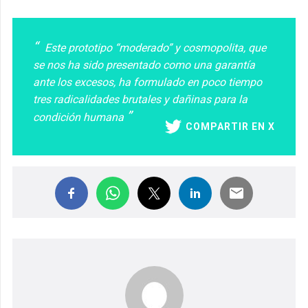
Este prototipo “moderado” y cosmopolita, que
se nos ha sido presentado como una garantía
ante los excesos, ha formulado en poco tiempo
tres radicalidades brutales y dañinas para la
condición humana
COMPARTIR EN X