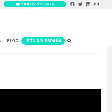
10 RAZONES PARA
AYUDARNOS
A
BLOG
LEÓN XIV ESPAÑA