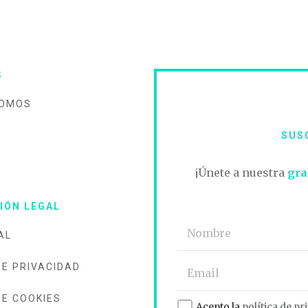
S
SOMOS
SUS
O
¡Únete a nuestra
gra
IÓN LEGAL
AL
DE PRIVACIDAD
DE COOKIES
Acepto la
política de pr