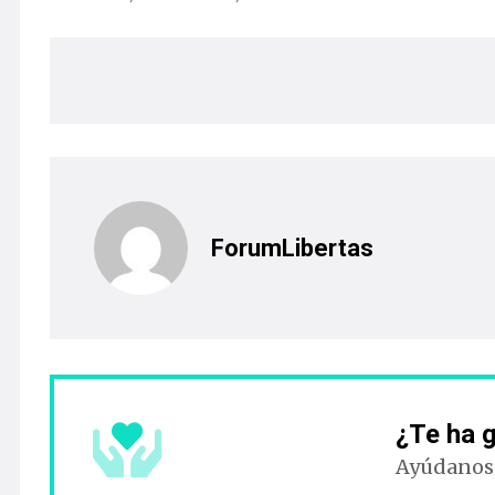
ForumLibertas
¿Te ha g
Ayúdanos 