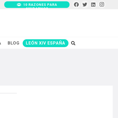
10 RAZONES PARA
AYUDARNOS
A
BLOG
LEÓN XIV ESPAÑA