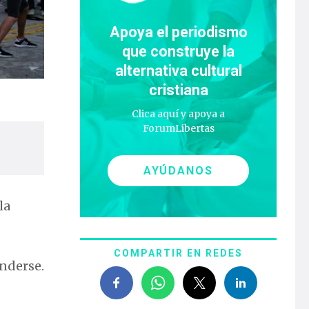
Apoya el periodismo
que construye la
alternativa cultural
cristiana
Clica aquí y apoya a
ForumLibertas
AYÚDANOS
la
COMPARTIR EN REDES
nderse.