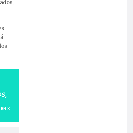
rados,
es
rá
los
s,
 EN X