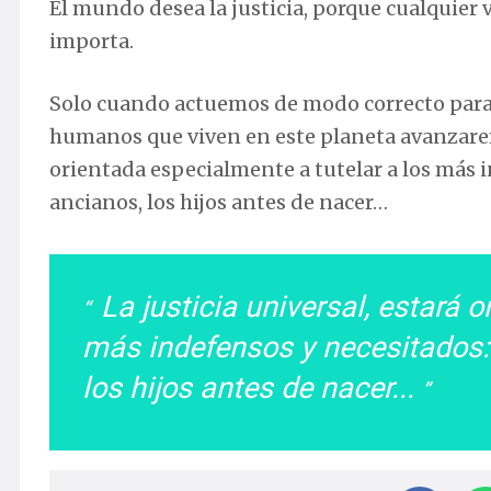
El mundo desea la justicia, porque cualquier
importa.
Solo cuando actuemos de modo correcto para d
humanos que viven en este planeta avanzaremo
orientada especialmente a tutelar a los más i
ancianos, los hijos antes de nacer…
La justicia universal, estará 
más indefensos y necesitados: 
los hijos antes de nacer...