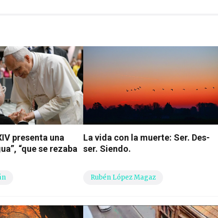
XIV presenta una
La vida con la muerte: Ser. Des-
gua”, “que se rezaba
ser. Siendo.
án
Rubén López Magaz