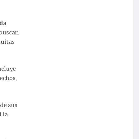
nda
 buscan
tuitas
ncluye
rechos,
 de sus
 la