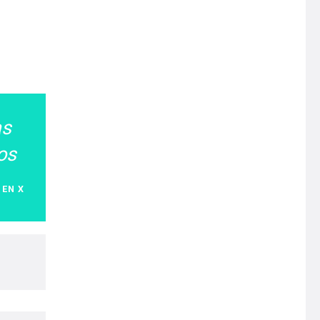
as
os
 EN X