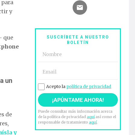
 para
tir y
- que
SUSCRÍBETE A NUESTRO
BOLETÍN
rtphone
a un
Acepto la
política de privacidad
Puede consultar más información acerca
es de
de la política de privacidad
aquí
así como el
res,
responsable de tratamiento
aquí
.
aísla y