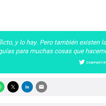
icto, y lo hay. Pero también existen l
 guías para muchas cosas que hacem
COMPARTIR