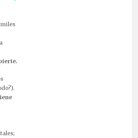
 miles
a
ierte.
os
odo?).
tiene
tales;