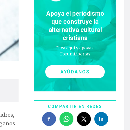
Apoya el periodismo
que construye la
alternativa cultural
cristiana
Clica aquí y apoya a
ForumLibertas
AYÚDANOS
COMPARTIR EN REDES
adres,
ngaños