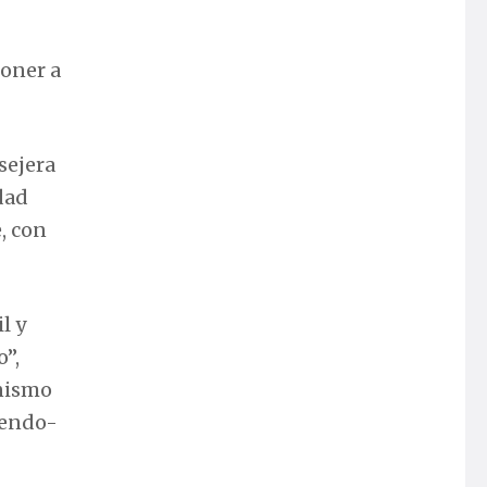
poner a
sejera
dad
, con
l y
o”,
onismo
iendo-