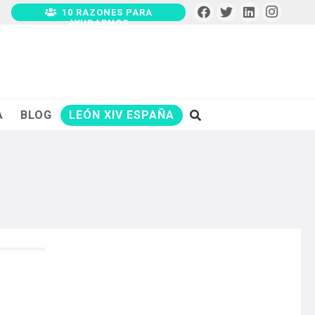
10 RAZONES PARA
AYUDARNOS
A
BLOG
LEÓN XIV ESPAÑA