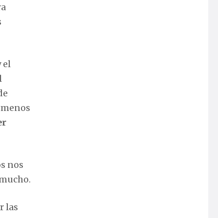
ra
s
 el
l
de
s menos
er
os nos
 mucho.
r las