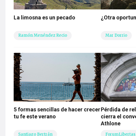
La limosna es un pecado
¿Otra oportu
Ramón Menéndez Recio
Mar Dorrio
5 formas sencillas de hacer crecer
Pérdida de rel
tu fe este verano
cierra el con
Athlone
Santiago Bertrán
ForumLibertas