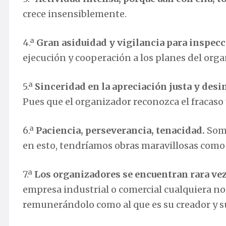
crece insensiblemente.
4.ª
Gran asiduidad y vigilancia para inspecci
ejecución y cooperación a los planes del org
5.ª
Sinceridad en la apreciación justa y desi
Pues que el organizador reconozca el fracaso 
6.ª
Paciencia, perseverancia, tenacidad.
Somo
en esto, tendríamos obras maravillosas com
7.ª
Los organizadores se encuentran rara ve
empresa industrial o comercial cualquiera no
remunerándolo como al que es su creador y su