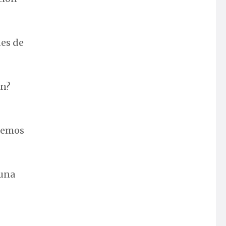
des de
en?
ásemos
 una