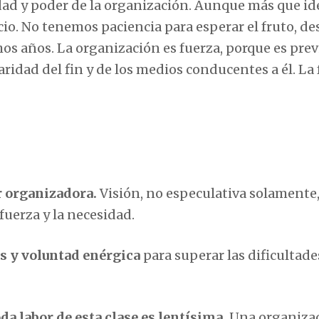
dad y poder de la organización. Aunque más que id
ficio. No tenemos paciencia para esperar el fruto, d
os años. La organización es fuerza, porque es prev
aridad del fin y de los medios conducentes a él. La 
or organizadora.
Visión, no especulativa solamente,
uerza y la necesidad.
os y voluntad enérgica
para superar las dificultade
da labor de esta clase es lentísima.
Una organiza