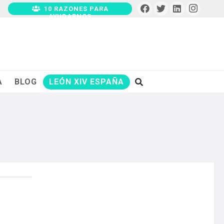
10 RAZONES PARA
AYUDARNOS
A
BLOG
LEÓN XIV ESPAÑA