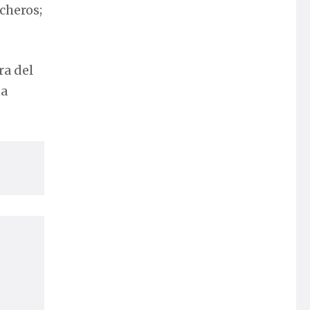
cheros;
ra del
na