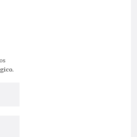
los
gico.