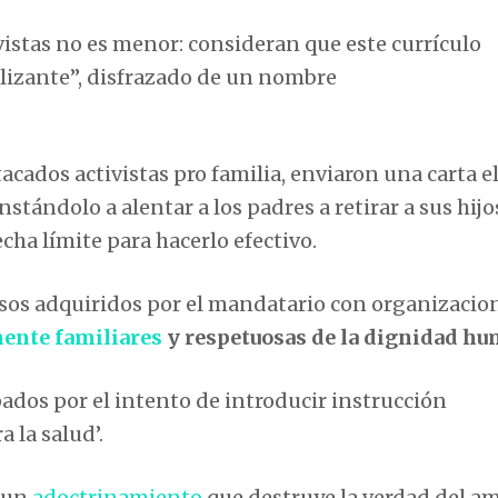
vistas no es menor: consideran que este currículo
lizante”, disfrazado de un nombre
ados activistas pro familia, enviaron una carta e
tándolo a alentar a los padres a retirar a sus hijo
cha límite para hacerlo efectivo.
sos adquiridos por el mandatario con organizacio
mente familiares
y respetuosas de la dignidad hu
ados por el intento de introducir instrucción
 la salud’.
o un
adoctrinamiento
que destruye la verdad del am