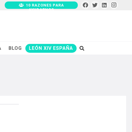
10 RAZONES PARA
AYUDARNOS
A
BLOG
LEÓN XIV ESPAÑA