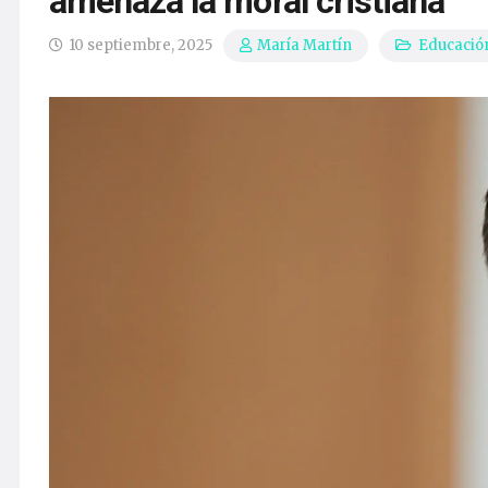
amenaza la moral cristiana
10 septiembre, 2025
Educació
María Martín