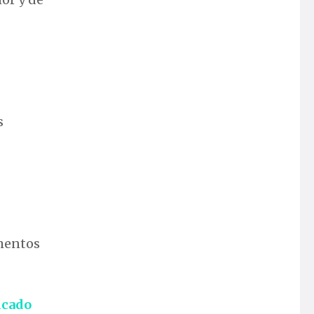
s
ementos
cado