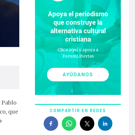
Apoya el periodismo
que construye la
alternativa cultural
cristiana
Clica aquí y apoya a
ForumLibertas
AYÚDANOS
n Pablo
co, que
COMPARTIR EN REDES
o