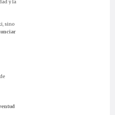
dad y la
i, sino
nunciar
 de
ventud