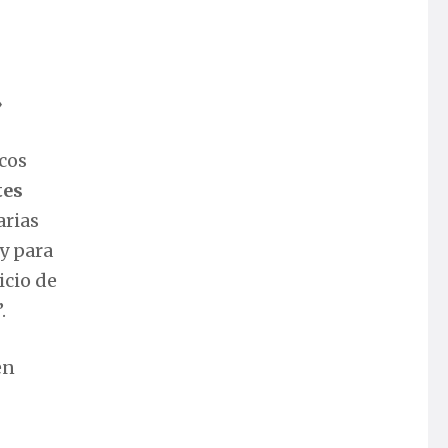
»
icos
tes
arias
 y para
icio de
.
en