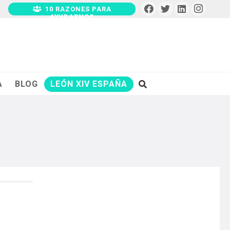
10 RAZONES PARA
AYUDARNOS
A
BLOG
LEÓN XIV ESPAÑA