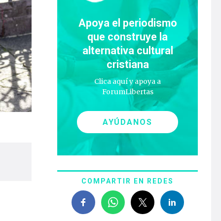
Apoya el periodismo
que construye la
alternativa cultural
cristiana
Clica aquí y apoya a
ForumLibertas
AYÚDANOS
COMPARTIR EN REDES