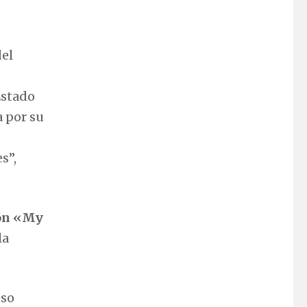
del
Estado
a por su
s”,
ión «My
la
eso