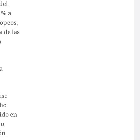
del
9% a
ropeos,
a de las
n
a
ase
cho
ido en
no
ión