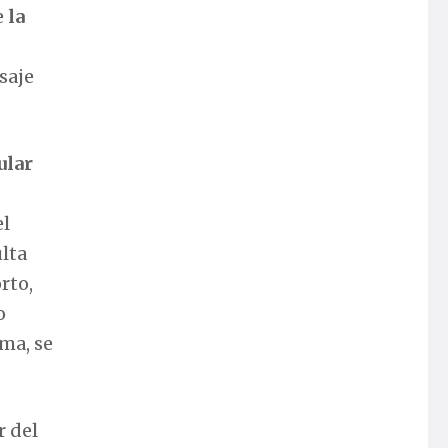
e
la
saje
ular
el
ulta
rto,
o
ema, se
r del