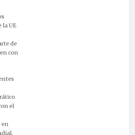
os
 la UE
arte de
ten con
gentes
rático
con el
 en
ndial.