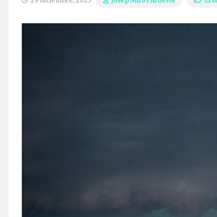
29 diciembre, 2025
El 
Josep Miró i Ardèvol