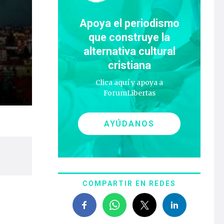
Apoya el periodismo
que construye la
alternativa cultural
cristiana
Clica aquí y apoya a
ForumLibertas
AYÚDANOS
COMPARTIR EN REDES