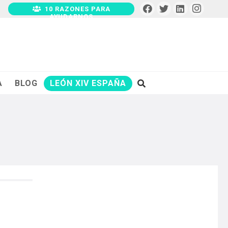
10 RAZONES PARA
AYUDARNOS
A
BLOG
LEÓN XIV ESPAÑA