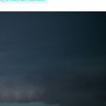
blog de Josep Miró
,
Libertades