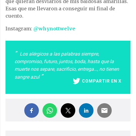
que quieran desviarlos de mis baldosas amarillas.
Esas que me llevaron a conseguir mi final de
cuento.
Instagram:
@whynottwelve
Los alérgicos a las palabras siempre,
compromiso, futuro, juntos, boda, hasta que la
muerte nos separe, sacrificio, entrega…, no tienen
sangre azul
COMPARTIR EN X