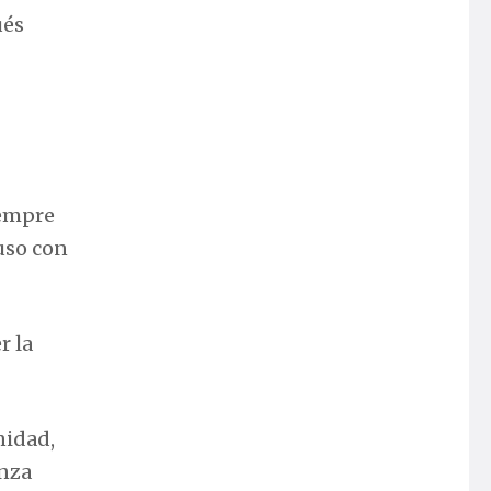
ués
iempre
uso con
r la
nidad,
anza