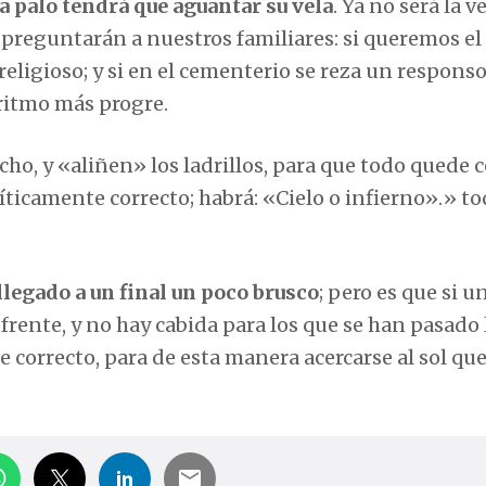
da palo tendrá que aguantar su vela
. Ya no será la v
ir preguntarán a nuestros familiares: si queremos el
o religioso; y si en el cementerio se reza un responso
 ritmo más progre.
ho, y «aliñen» los ladrillos, para que todo quede 
líticamente correcto; habrá: «Cielo o infierno».» to
legado a un final un poco brusco
; pero es que si u
rente, y no hay cabida para los que se han pasado 
e correcto, para de esta manera acercarse al sol qu