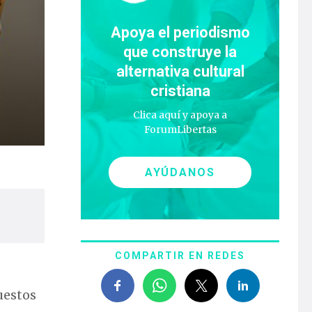
Apoya el periodismo
que construye la
alternativa cultural
cristiana
Clica aquí y apoya a
ForumLibertas
AYÚDANOS
COMPARTIR EN REDES
uestos