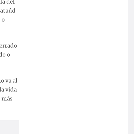
ela del
 ataúd
 o
cerrado
do o
no va al
la vida
e más