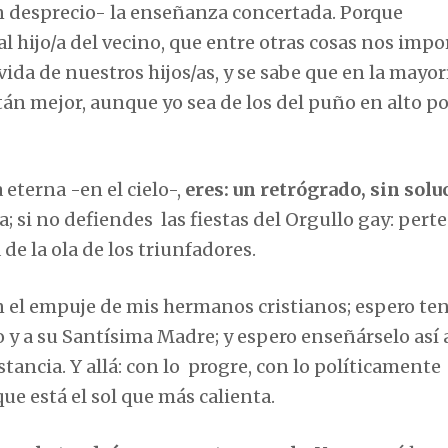
n desprecio- la enseñanza concertada. Porque
l hijo/a del vecino, que entre otras cosas nos impo
ida de nuestros hijos/as, y se sabe que en la mayor
stán mejor, aunque yo sea de los del puño en alto p
 eterna -en el cielo-,
eres: un retrógrado, sin solu
a; si no defiendes las fiestas del Orgullo gay: pert
a de la ola de los triunfadores.
on el empuje de mis hermanos cristianos; espero te
o y a su Santísima Madre; y espero enseñárselo así a
stancia. Y allá: con lo progre, con lo políticamente
 que está el sol que más calienta.