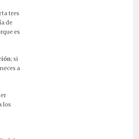
rta tres
ía de
orque es
ción
; si
eneces a
ner
 los