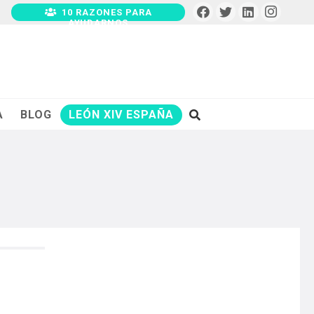
10 RAZONES PARA
AYUDARNOS
A
BLOG
LEÓN XIV ESPAÑA